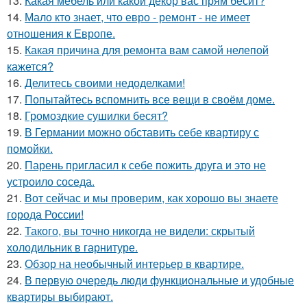
13.
Какая мебель или какой декор вас прям бесит?
14.
Мало кто знает, что евро - ремонт - не имеет
отношения к Европе.
15.
Какая причина для ремонта вам самой нелепой
кажется?
16.
Делитесь своими недоделками!
17.
Попытайтесь вспомнить все вещи в своём доме.
18.
Громоздкие сушилки бесят?
19.
В Германии можно обставить себе квартиру с
помойки.
20.
Парень пригласил к себе пожить друга и это не
устроило соседа.
21.
Вот сейчас и мы проверим, как хорошо вы знаете
города России!
22.
Такого, вы точно никогда не видели: скрытый
холодильник в гарнитуре.
23.
Обзор на необычный интерьер в квартире.
24.
В первую очередь люди функциональные и удобные
квартиры выбирают.