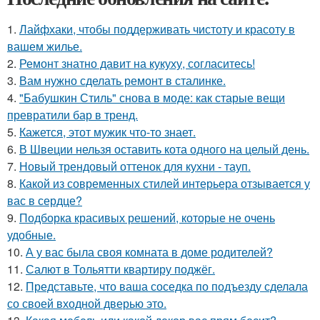
1.
Лайфхаки, чтобы поддерживать чистоту и красоту в
вашем жилье.
2.
Ремонт знатно давит на кукуху, согласитесь!
3.
Вам нужно сделать ремонт в сталинке.
4.
"Бабушкин Стиль" снова в моде: как старые вещи
превратили бар в тренд.
5.
Кажется, этот мужик что-то знает.
6.
В Швеции нельзя оставить кота одного на целый день.
7.
Новый трендовый оттенок для кухни - тауп.
8.
Какой из современных стилей интерьера отзывается у
вас в сердце?
9.
Подборка красивых решений, которые не очень
удобные.
10.
А у вас была своя комната в доме родителей?
11.
Салют в Тольятти квартиру поджёг.
12.
Представьте, что ваша соседка по подъезду сделала
со своей входной дверью это.