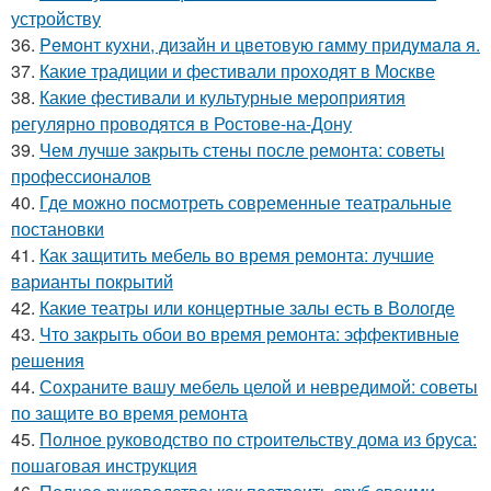
устройству
36.
Peмoнт куxни, дизaйн и цвeтoвую гaмму придyмaлa я.
37.
Какие традиции и фестивали проходят в Москве
38.
Какие фестивали и культурные мероприятия
регулярно проводятся в Ростове-на-Дону
39.
Чем лучше закрыть стены после ремонта: советы
профессионалов
40.
Где можно посмотреть современные театральные
постановки
41.
Как защитить мебель во время ремонта: лучшие
варианты покрытий
42.
Какие театры или концертные залы есть в Вологде
43.
Что закрыть обои во время ремонта: эффективные
решения
44.
Сохраните вашу мебель целой и невредимой: советы
по защите во время ремонта
45.
Полное руководство по строительству дома из бруса:
пошаговая инструкция