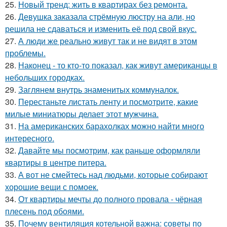
25.
Новый тренд: жить в квартирах без ремонта.
26.
Девушка заказала стрёмную люстру на али, но
решила не сдаваться и изменить её под свой вкус.
27.
А люди же реально живут так и не видят в этом
проблемы.
28.
Наконец - то кто-то показал, как живут американцы в
небольших городках.
29.
Заглянем внутрь знаменитых коммуналок.
30.
Перестаньте листать ленту и посмотрите, какие
милые миниатюры делает этот мужчина.
31.
На американских барахолках можно найти много
интересного.
32.
Давайте мы посмотрим, как раньше оформляли
квартиры в центре питера.
33.
А вот не смейтесь над людьми, которые собирают
хорошие вещи с помоек.
34.
От квартиры мечты до полного провала - чёрная
плесень под обоями.
35.
Почему вентиляция котельной важна: советы по