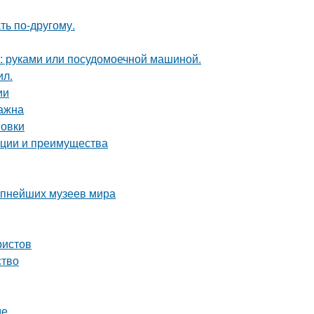
ть по-другому.
у: руками или посудомоечной машиной.
ил.
ии
важна
новки
ации и преимущества
рупнейших музеев мира
ристов
ство
де