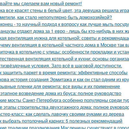
вайте мы сделаем вам новый ремонт!
ка все красят стены в белый цвет, эта девушка решила игра
метили, как стало непопулярно быть домохозяйкой?
конец - то научный подход к вопросу как лучше мыть посуд
анцузы отдают дома за 1 евро - лишь бы кто-нибудь в них ж
кая вентиляция нужна для котельной: советы и рекомендац
чему вентиляция в котельной частного дома в Москве так 
иточка в котельную с улицы: особенности прокладки и уста
тественная вентиляция котельной и кухни: основы организ
тизвёздочные условия. Зато всё в шаговой доступности.
к защитить паркет в время ремонта: эффективные способы
кова история создания Эрмитажа и как он стал одним из к
рывные пленки для ремонта: все виды и их применение
этапное возведение дома из бруса: полное руководство
кие мосты Санкт-Петербурга особенно популярны среди ту
е этапы строительства двухэтажного дома: полное руковод
стер-класс: как сделать лавочку своими руками из дерева
к выбрать потолочный карниз: 5 полезных рекомендаций
кие традиции празднования Масленицы существуют в горо