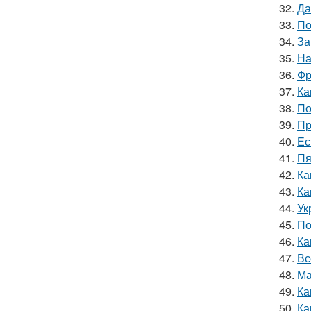
32.
Да
33.
По
34.
За
35.
На
36.
Фр
37.
Ка
38.
По
39.
Пр
40.
Ес
41.
Пя
42.
Ка
43.
Ка
44.
Ук
45.
По
46.
Ка
47.
Вс
48.
Ма
49.
Ка
50.
Ка