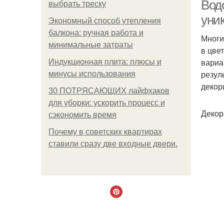
Водо
выбрать треску
уни
Экономный способ утепления
балкона: ручная работа и
Многи
минимальные затраты
в цве
вариа
Индукционная плита: плюсы и
резул
минусы использования
декор
30 ПОТРЯСАЮЩИХ лайфхаков
для уборки: ускорить процесс и
Декор
сэкономить время
Почему в советских квартирах
ставили сразу две входные двери.