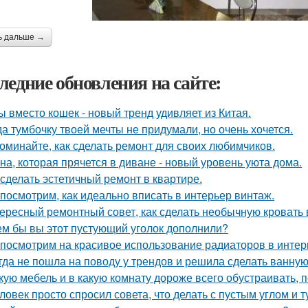
ь дальше →
ледние обновления на сайте:
ы вместо кошек - новый тренд удивляет из Китая.
да тумбочку твоей мечты не придумали, но очень хочется.
оминайте, как сделать ремонт для своих любимчиков.
на, которая прячется в диване - новый уровень уюта дома.
 сделать эстетичный ремонт в квартире.
посмотрим, как идеально вписать в интерьер винтаж.
ересный ремонтный совет, как сделать необычную кровать 
ем бы вы этот пустующий уголок дополнили?
посмотрим на красивое использование радиаторов в интер
гда не пошла на поводу у трендов и решила сделать ванную
кую мебель и в какую комнату дороже всего обустраивать,
ловек просто спросил совета, что делать с пустым углом и т