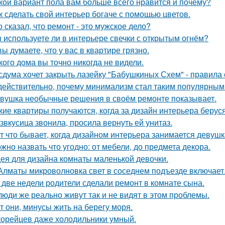
кой вариант пола вам больше всего нравится и почему?
к сделать свой интерьер богаче с помощью цветов.
о сказал, что ремонт - это мужское дело?
 используете ли в интерьере свечки с открытым огнём?
вы думаете, что у вас в квартире грязно.
кого дома вы точно никогда не видели.
сдума хочет закрыть лазейку "Бабушкиных Схем" - правила
действительно, почему минимализм стал таким популярным
вушка необычные решения в своём ремонте показывает.
кие квартиры получаются, когда за дизайн интерьера беруся
звкусица звонила, просила вернуть ей унитаз.
т что бывает, когда дизайном интерьера занимается девушк
жно назвать что угодно: от мебели, до предмета декора.
ея для дизайна комнаты маленькой девочки.
Алматы микроволновка свет в соседнем подъезде включает
 две недели родители сделали ремонт в комнате сына.
люди же реально живут так и не видят в этом проблемы.
т они, минусы жить на берегу моря.
корейцев даже холодильники умный.