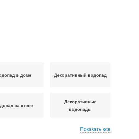
одопад в доме
Декоративный водопад
Декоративные
допад на стене
водопады
Показать все
допад по стеклу
Водопад в интерьере