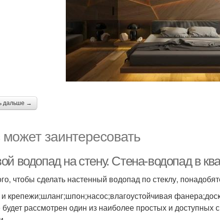
ь дальше →
 может заинтересовать
й водопад на стену. Стена-водопад в ква
ого, чтобы сделать настенный водопад по стеклу, понадобя
 и крепежи;шланг;шпон;насос;влагоустойчивая фанера;доск
 будет рассмотрен один из наиболее простых и доступных 
и.