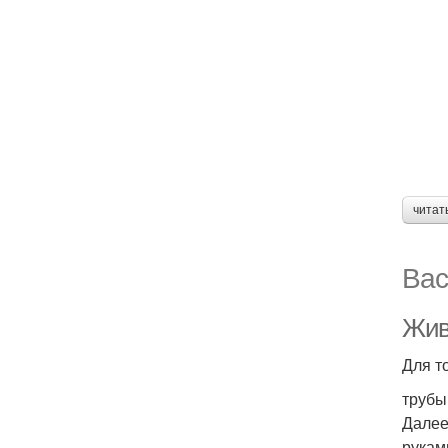
читат
Вас
Живо
Для т
трубы
Далее
рукам