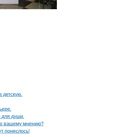
в детскую.
ьере.
 для души.
 по вашему мнению?
ут понеслось!