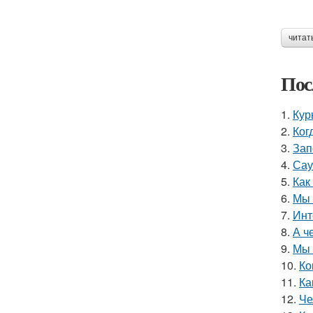
читат
Пос
1.
Кур
2.
Ког
3.
Зап
4.
Сау
5.
Как
6.
Мы 
7.
Инт
8.
А ч
9.
Мы 
10.
Ко
11.
Ка
12.
Че