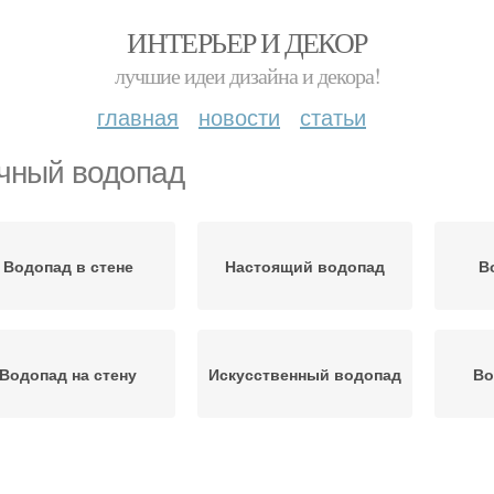
ИНТЕРЬЕР И ДЕКОР
лучшие идеи дизайна и декора!
главная
новости
статьи
чный водопад
Водопад в стене
Настоящий водопад
В
Водопад на стену
Искусственный водопад
Во
одопад в квартире
Домашний водопад
Во