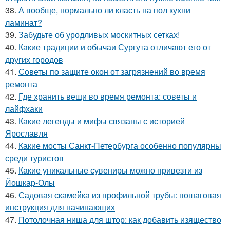
38.
А вообще, нормально ли класть на пол кухни
ламинат?
39.
Забудьте об уродливых москитных сетках!
40.
Какие традиции и обычаи Сургута отличают его от
других городов
41.
Советы по защите окон от загрязнений во время
ремонта
42.
Где хранить вещи во время ремонта: советы и
лайфхаки
43.
Какие легенды и мифы связаны с историей
Ярославля
44.
Какие мосты Санкт-Петербурга особенно популярны
среди туристов
45.
Какие уникальные сувениры можно привезти из
Йошкар-Олы
46.
Садовая скамейка из профильной трубы: пошаговая
инструкция для начинающих
47.
Потолочная ниша для штор: как добавить изящество