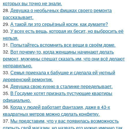
которых вы точно не знали.
28.
Девушка о необычных фишках своего ремонта
рассказывает.
29.
А такой ли это серьёзный косяк, как думаете?
30.
У всех есть вещь, которая их бесит, но выбросить её
нельзя.
31.
Попытайтесь вспомнить все вещи в своём доме.
32.
Вот почему-то, когда женщины начинают делать
ремонт, мужчины спешат сказать им, что они всё делают
неправильно.
33.
Семья приехала к бабушке и сделала ей уютный
деревенский ремонтик.
34.
Девушка свою кухню в сталинке переделывает.
35.
В Госдуме хотят признать пустующие квартиры
официально.
36.
Когда у людей работает фантазия, даже в 43-х
квадратных метров можно сделать конфетку.
37.
Мы представим, что у вас появилась возможность
открыть свой магазин, но назвать его нужно именно так.