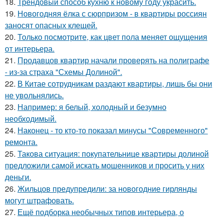
18.
Трендовый способ кухню к новому году украсить.
19.
Новогодняя ёлка с сюрпризом - в квартиры россиян
заносят опасных клещей.
20.
Только посмотрите, как цвет пола меняет ощущения
от интерьера.
21.
Продавцов квартир начали проверять на полиграфе
- из-за страха "Схемы Долиной".
22.
В Китае сотрудникам раздают квартиры, лишь бы они
не увольнялись.
23.
Например: я белый, холодный и безумно
необходимый.
24.
Наконец - то кто-то показал минусы "Современного"
ремонта.
25.
Такова ситуация: покупательнице квартиры долиной
предложили самой искать мошенников и просить у них
деньги.
26.
Жильцов предупредили: за новогодние гирлянды
могут штрафовать.
27.
Ещё подборка необычных типов интерьера, о