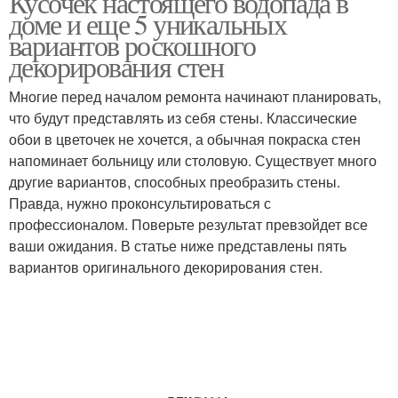
Кусочек настоящего водопада в
доме и еще 5 уникальных
вариантов роскошного
декорирования стен
Декоративные
Водопад в квартире
водопады
Многие перед началом ремонта начинают планировать,
что будут представлять из себя стены. Классические
обои в цветочек не хочется, а обычная покраска стен
напоминает больницу или столовую. Существует много
Домашний водопад
Водопад по стеклу
другие вариантов, способных преобразить стены.
Правда, нужно проконсультироваться с
профессионалом. Поверьте результат превзойдет все
ваши ожидания. В статье ниже представлены пять
вариантов оригинального декорирования стен.
Уличный водопад
Водопад в интерьере