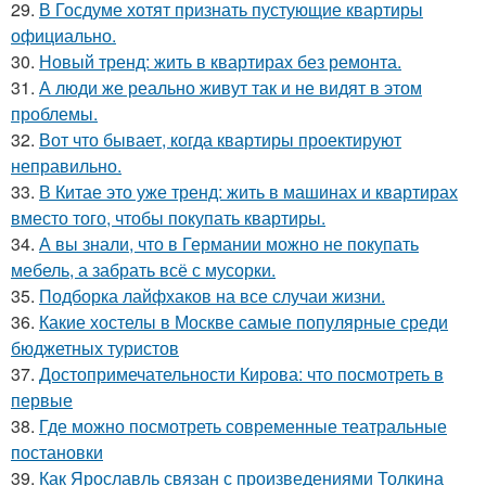
29.
В Госдуме хотят признать пустующие квартиры
официально.
30.
Новый тренд: жить в квартирах без ремонта.
31.
А люди же реально живут так и не видят в этом
проблемы.
32.
Вот что бывает, когда квартиры проектируют
неправильно.
33.
В Китае это уже тренд: жить в машинах и квартирах
вместо того, чтобы покупать квартиры.
34.
А вы знали, что в Германии можно не покупать
мебель, а забрать всё с мусорки.
35.
Подборка лайфхаков на все случаи жизни.
36.
Какие хостелы в Москве самые популярные среди
бюджетных туристов
37.
Достопримечательности Кирова: что посмотреть в
первые
38.
Где можно посмотреть современные театральные
постановки
39.
Как Ярославль связан с произведениями Толкина