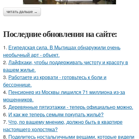
читать дальше →
Последние обновления на сайте:
1.
Египедская сила. В Мытищах обнаружили очень
необычный арт - объект.
2.
Лайфхаки, чтобы поддерживать чистоту и красоту в
вашем жилье.
3.
Работаете из кровати - готовьтесь к боли и
бессоннице.
4.
Пенсионер из Москвы лишился 71 миллиона из-за
мошенников.
5.
Деревянные пятиэтажки - теперь официально можно.
6.
И как же теперь семьям покупать жильё?
7.
Что, по вашему мнению, должно быть в квартире
настоящего холостяка?
8.
Поделитесь ностальгичными вещами, которые видели