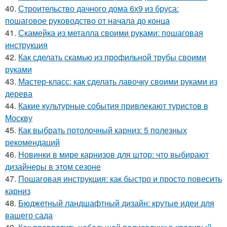
40.
Строительство дачного дома 6х9 из бруса:
пошаговое руководство от начала до конца
41.
Скамейка из металла своими руками: пошаговая
инструкция
42.
Как сделать скамью из профильной трубы своими
руками
43.
Мастер-класс: как сделать лавочку своими руками из
дерева
44.
Какие культурные события привлекают туристов в
Москву
45.
Как выбрать потолочный карниз: 5 полезных
рекомендаций
46.
Новинки в мире карнизов для штор: что выбирают
дизайнеры в этом сезоне
47.
Пошаговая инструкция: как быстро и просто повесить
карниз
48.
Бюджетный ландшафтный дизайн: крутые идеи для
вашего сада