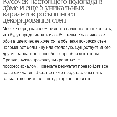
Кусочек настоящего водопада в
доме и еще 5 уникальных
вариантов роскошного
декорирования стен
Искусственный
Водопад на стене
водопад
Многие перед началом ремонта начинают планировать,
что будут представлять из себя стены. Классические
обои в цветочек не хочется, а обычная покраска стен
напоминает больницу или столовую. Существует много
Декоративные
Водопад в квартире
другие вариантов, способных преобразить стены.
водопады
Правда, нужно проконсультироваться с
профессионалом. Поверьте результат превзойдет все
ваши ожидания. В статье ниже представлены пять
вариантов оригинального декорирования стен.
Водопад по стеклу
Уличный водопад
Водопад в интерьере