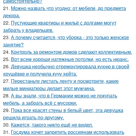
самостоятельно?
21.
Можно назвать что угодно: от мебели, до предмета
декора.
22.
Пустующие квартиры и жильё с долгами могут
забрать у владельцев.
23.
А почему считается, что уборка - это только женское
занятие?
24.
Контроль за ремонтом домов сделают коллективным.
25.
Вот всем хороши натяжные потолки, но есть нюанс.
26.
Девушка необычно отремонтировала кухню в своей
хрущёвке и получила кучу хейта.
27.
Перестаньте листать ленту и посмотрите, какие
милые миниатюры делает этот мужчина.
28.
А вы знали, что в Германии можно не покупать
мебель, а забрать всё с мусорки.
29.
Пока все красят стены в белый цвет, эта девушка
решила играть по-другому.
30.
Кажется, такого никто ещё не видел.
31.
Госдума хочет запретить россиянам использовать