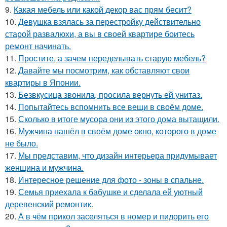
9.
Какая мебель или какой декор вас прям бесит?
10.
Девушка взялась за перестройку действительно
старой развалюхи, а вы в своей квартире боитесь
ремонт начинать.
11.
Простите, а зачем переделывать старую мебель?
12.
Давайте мы посмотрим, как обставляют свои
квартиры в Японии.
13.
Безвкусица звонила, просила вернуть ей унитаз.
14.
Попытайтесь вспомнить все вещи в своём доме.
15.
Сколько в итоге мусора они из этого дома вытащили.
16.
Мужчина нашёл в своём доме окно, которого в доме
не было.
17.
Мы представим, что дизайн интерьера придумывает
женщина и мужчина.
18.
Интересное решение для фото - зоны в спальне.
19.
Семья приехала к бабушке и сделала ей уютный
деревенский ремонтик.
20.
А в чём прикол заселяться в номер и пидорить его