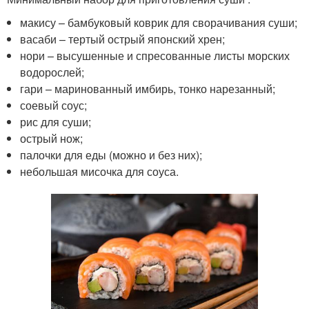
макису – бамбуковый коврик для сворачивания суши;
васаби – тертый острый японский хрен;
нори – высушенные и спресованные листы морских
водорослей;
гари – маринованный имбирь, тонко нарезанный;
соевый соус;
рис для суши;
острый нож;
палочки для еды (можно и без них);
небольшая мисочка для соуса.