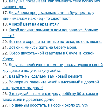
16.
Девушка показывает, как поменять себе кухню без
лишних трат.
17.
Дизайнеры предсказывают, что в будущем году
миннимализм наконец - то сдаст пост.
18.
А какой цвет вам нравится?
19.
Какой вариант ламината вам понравился больше
всего?
20.
Вот всем хороши натяжные потолки, но есть нюанс.
21.
Вот они, минусы жить на берегу моря.
22.
Обзор двухэтажной квартиры в Сеуле, в южной
Корее.
23.
Девушка необычно отремонтировала кухню в своей
хрущёвке и получила кучу хейта.
24.
Давайте мы сделаем вам новый ремонт!
25.
Во-первых, зацените какой изысканный и дорогой
интерьер в этом доме!
26.
Этот дизайн знаком каждому ребёнку 90 х. сами в
таких жили и довольно долго.
27.
По данным росстата, в России около 23, 9%