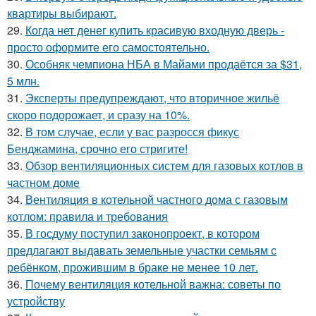
квартиры выбирают.
29.
Когда нет денег купить красивую входную дверь -
просто оформите его самостоятельно.
30.
Особняк чемпиона НБА в Майами продаётся за $31,
5 млн.
31.
Эксперты предупреждают, что вторичное жильё
скоро подорожает, и сразу на 10%.
32.
В том случае, если у вас разросся фикус
Бенджамина, срочно его стригите!
33.
Обзор вентиляционных систем для газовых котлов в
частном доме
34.
Вентиляция в котельной частного дома с газовым
котлом: правила и требования
35.
В госдуму поступил законопроект, в котором
предлагают выдавать земельные участки семьям с
ребёнком, прожившим в браке не менее 10 лет.
36.
Почему вентиляция котельной важна: советы по
устройству