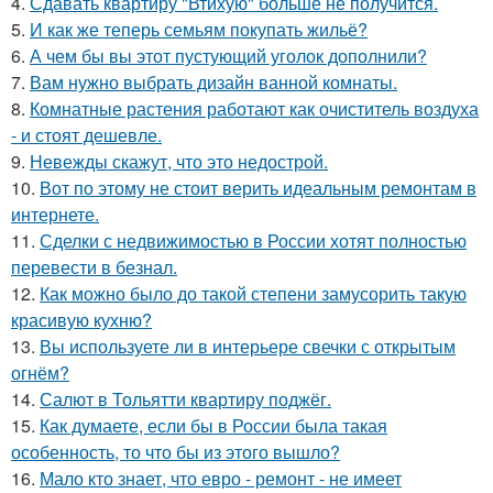
4.
Сдавать квартиру "Втихую" больше не получится.
5.
И как же теперь семьям покупать жильё?
6.
А чем бы вы этот пустующий уголок дополнили?
7.
Вам нужно выбрать дизайн ванной комнаты.
8.
Комнатные растения работают как очиститель воздуха
- и стоят дешевле.
9.
Невежды скажут, что это недострой.
10.
Вот по этому не стоит верить идеальным ремонтам в
интернете.
11.
Сделки с недвижимостью в России хотят полностью
перевести в безнал.
12.
Как можно было до такой степени замусорить такую
красивую кухню?
13.
Вы используете ли в интерьере свечки с открытым
огнём?
14.
Салют в Тольятти квартиру поджёг.
15.
Как думаете, если бы в России была такая
особенность, то что бы из этого вышло?
16.
Мало кто знает, что евро - ремонт - не имеет