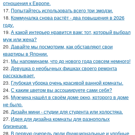
отношения к Европе.
17.
Попытайтесь использовать всего три эмодзи.
18.
Коммуналка снова растёт - два повышения в 2026
году.
19.
А какой интерьер нравится вам: тот, который выбрал
муж или жена?
20.
Давайте мы посмотрим, как обставляют свои
квартиры в Японии.
21.
Мы напоминаем, что до нового года совсем немного!
22.
Девушка о необычных фишках своего ремонта
рассказывает.
23.
Глубокая уборка очень красивой ванной комнаты.
24.
С каким цветом вы ассоциируете сами себя?
25.
Мужчина нашёл в своём доме окно, которого в доме
не было.
26.
Дизайн мини - студии для студента или холостяка.
27.
Идея для дизайна комнаты для разнополых
близнецов.
28.
В первую очередь люди функциональные и удобные