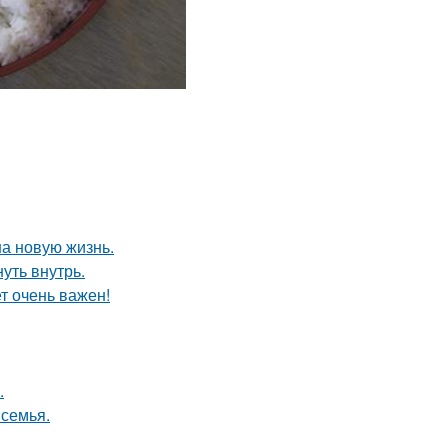
на новую жизнь.
уть внутрь.
т очень важен!
.
 семья.