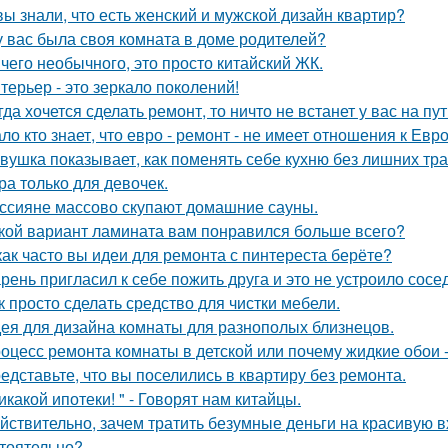
вы знали, что есть женский и мужской дизайн квартир?
у вас была своя комната в доме родителей?
чего необычного, это просто китайский ЖК.
терьер - это зеркало поколений!
гда хочется сделать ремонт, то ничто не встанет у вас на пут
ло кто знает, что евро - ремонт - не имеет отношения к Евро
вушка показывает, как поменять себе кухню без лишних тра
ра только для девочек.
ссияне массово скупают домашние сауны.
кой вариант ламината вам понравился больше всего?
как часто вы идеи для ремонта с пинтереста берёте?
рень пригласил к себе пожить друга и это не устроило сосе
к просто сделать средство для чистки мебели.
ея для дизайна комнаты для разнополых близнецов.
оцесс ремонта комнаты в детской или почему жидкие обои - 
едставьте, что вы поселились в квартиру без ремонта.
икакой ипотеки! " - Говорят нам китайцы.
йствительно, зачем тратить безумные деньги на красивую в
тоятельно?