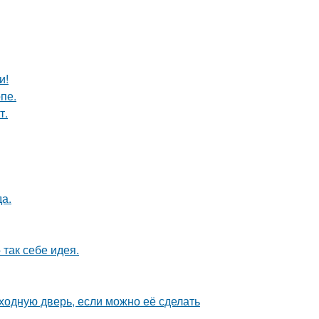
и!
пе.
т.
да.
так себе идея.
ходную дверь, если можно её сделать