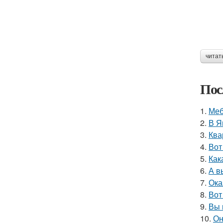
читат
Пос
1.
Меб
2.
В Я
3.
Ква
4.
Вот
5.
Как
6.
А в
7.
Ока
8.
Вот
9.
Вы 
10.
Он