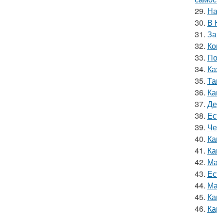
29.
На
30.
В 
31.
За
32.
Ко
33.
По
34.
Ка
35.
Та
36.
Ка
37.
Де
38.
Ес
39.
Че
40.
Ка
41.
Ка
42.
Ма
43.
Ес
44.
Ма
45.
Ка
46.
Ка