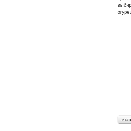
выбир
огуре
читат