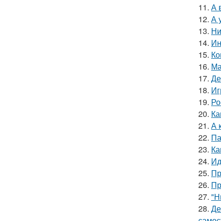
11.
А 
12.
А 
13.
Ни
14.
Ин
15.
Ко
16.
Ма
17.
Де
18.
Иг
19.
Ро
20.
Ка
21.
А 
22.
Па
23.
Ка
24.
Ид
25.
Пр
26.
Пр
27.
"Н
28.
Де
самос