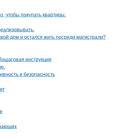
го, чтобы покупать квартиры.
 реализовывать.
свой дом и остался жить посреди магистрали?
 Пошаговая инструкция
ие.
ивность и безопасность
ет
де
инающих