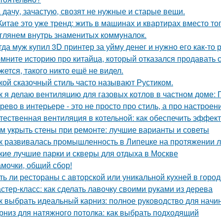
 дачу, зачастую, свозят не нужные и старые вещи.
Китае это уже тренд: жить в машинах и квартирах вместо то
глянем внутрь знаменитых коммуналок.
гда муж купил 3D принтер за уйму денег и нужно его как-то
мните историю про китайца, который отказался продавать 
жется, такого никто ещё не видел.
кой сказочный стиль часто называют Рустиком.
к я делаю вентиляцию для газовых котлов в частном доме:
рево в интерьере - это не просто про стиль, а про настроен
тественная вентиляция в котельной: как обеспечить эффект
м укрыть стены при ремонте: лучшие варианты и советы
к развивалась промышленность в Липецке на протяжении л
кие лучшие парки и скверы для отдыха в Москве
мочки, общий сбор!
ть ли рестораны с авторской или уникальной кухней в горо
стер-класс: как сделать лавочку своими руками из дерева
к выбрать идеальный карниз: полное руководство для нач
рниз для натяжного потолка: как выбрать подходящий