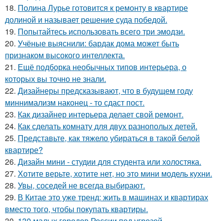
18.
Полина Лурье готовится к ремонту в квартире
долиной и называет решение суда победой.
19.
Попытайтесь использовать всего три эмодзи.
20.
Учёные выяснили: бардак дома может быть
признаком высокого интеллекта.
21.
Ещё подборка необычных типов интерьера, о
которых вы точно не знали.
22.
Дизайнеры предсказывают, что в будущем году
миннимализм наконец - то сдаст пост.
23.
Как дизайнер интерьера делает свой ремонт.
24.
Как сделать комнату для двух разнополых детей.
25.
Представьте, как тяжело убираться в такой белой
квартире?
26.
Дизайн мини - студии для студента или холостяка.
27.
Хотите верьте, хотите нет, но это мини модель кухни.
28.
Увы, соседей не всегда выбирают.
29.
В Китае это уже тренд: жить в машинах и квартирах
вместо того, чтобы покупать квартиры.
30.
130 малых городов России под угрозой