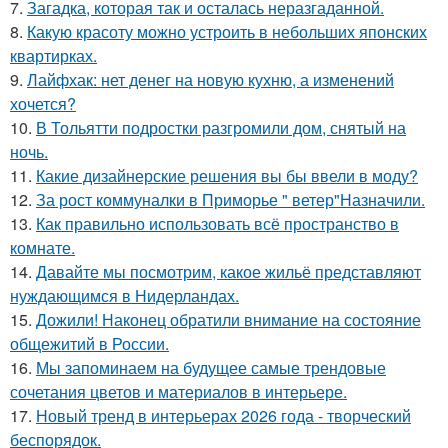
7.
Загадка, которая так и осталась неразгаданной.
8.
Какую красоту можно устроить в небольших японских
квартирках.
9.
Лайфхак: нет денег на новую кухню, а изменений
хочется?
10.
В Тольятти подростки разгромили дом, снятый на
ночь.
11.
Какие дизайнерские решения вы бы ввели в моду?
12.
За рост коммуналки в Приморье " ветер"Назначили.
13.
Как правильно использовать всё пространство в
комнате.
14.
Давайте мы посмотрим, какое жильё представляют
нуждающимся в Нидерландах.
15.
Дожили! Наконец обратили внимание на состояние
общежитий в России.
16.
Мы запоминаем на будущее самые трендовые
сочетания цветов и материалов в интерьере.
17.
Новый тренд в интерьерах 2026 года - творческий
беспорядок.