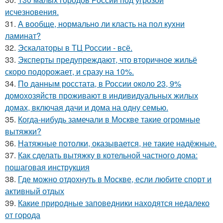
исчезновения.
31.
А вообще, нормально ли класть на пол кухни
ламинат?
32.
Эскалаторы в ТЦ России - всё.
33.
Эксперты предупреждают, что вторичное жильё
скоро подорожает, и сразу на 10%.
34.
По данным росстата, в России около 23, 9%
домохозяйств проживают в индивидуальных жилых
домах, включая дачи и дома на одну семью.
35.
Когда-нибудь замечали в Москве такие огромные
вытяжки?
36.
Натяжные потолки, оказывается, не такие надёжные.
37.
Как сделать вытяжку в котельной частного дома:
пошаговая инструкция
38.
Где можно отдохнуть в Москве, если любите спорт и
активный отдых
39.
Какие природные заповедники находятся недалеко
от города