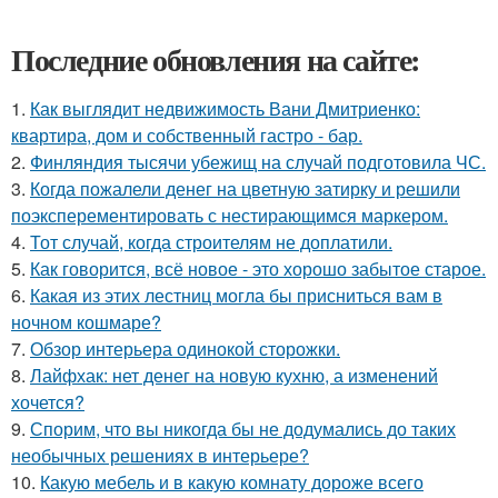
Последние обновления на сайте:
1.
Как выглядит недвижимость Вани Дмитриенко:
квартира, дом и собственный гастро - бар.
2.
Финляндия тысячи убежищ на случай подготовила ЧС.
3.
Когда пожалели денег на цветную затирку и решили
поэксперементировать с нестирающимся маркером.
4.
Тот случай, когда строителям не доплатили.
5.
Как говорится, всё новое - это хорошо забытое старое.
6.
Какая из этих лестниц могла бы присниться вам в
ночном кошмаре?
7.
Обзор интерьера одинокой сторожки.
8.
Лайфхак: нет денег на новую кухню, а изменений
хочется?
9.
Спорим, что вы никогда бы не додумались до таких
необычных решениях в интерьере?
10.
Какую мебель и в какую комнату дороже всего