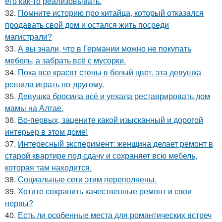
его как-то реализовывать.
32.
Помните историю про китайца, который отказался
продавать свой дом и остался жить посреди
магистрали?
33.
А вы знали, что в Германии можно не покупать
мебель, а забрать всё с мусорки.
34.
Пока все красят стены в белый цвет, эта девушка
решила играть по-другому.
35.
Девушка бросила всё и уехала реставрировать дом
мамы на Алтае.
36.
Во-первых, зацените какой изысканный и дорогой
интерьер в этом доме!
37.
Интересный эксперимент: женщина делает ремонт в
старой квартире под сдачу и сохраняет всю мебель,
которая там находится.
38.
Социальные сети этим переполнены.
39.
Хотите сохранить качественные ремонт и свои
нервы?
40.
Есть ли особенные места для романтических встреч