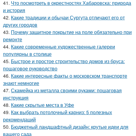
41.
Что посмотреть в окрестностях Хабаровска: природа
и история
42.
Какие традиции и обычаи Сургута отличают его от
других городов
43.
Почему защитное покрытие на поле обязательно при
ремонте
44.
Какие современные художественные галереи
популярны в столице
45.
Быстрое и простое строительство домов из бруса:
пошаговое руководство
46.
Какие интересные факты о московском транспорте
знают немногие
47.
Скамейка из металла своими руками: пошаговая
инструкция
48.
Какие скрытые места в Уфе
49.
Как выбрать потолочный карниз: 5 полезных
рекомендаций
50.
Бюджетный ландшафтный дизайн: крутые идеи для
вашего сада