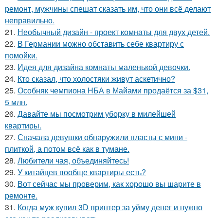
ремонт, мужчины спешат сказать им, что они всё делают
неправильно.
21.
Необычный дизайн - проект комнаты для двух детей.
22.
В Германии можно обставить себе квартиру с
помойки.
23.
Идея для дизайна комнаты маленькой девочки.
24.
Кто сказал, что холостяки живут аскетично?
25.
Особняк чемпиона НБА в Майами продаётся за $31,
5 млн.
26.
Давайте мы посмотрим уборку в милейшей
квартиры.
27.
Сначала девушки обнаружили пласты с мини -
плиткой, а потом всё как в тумане.
28.
Любители чая, объединяйтесь!
29.
У китайцев вообще квартиры есть?
30.
Вот сейчас мы проверим, как хорошо вы шарите в
ремонте.
31.
Когда муж купил 3D принтер за уйму денег и нужно