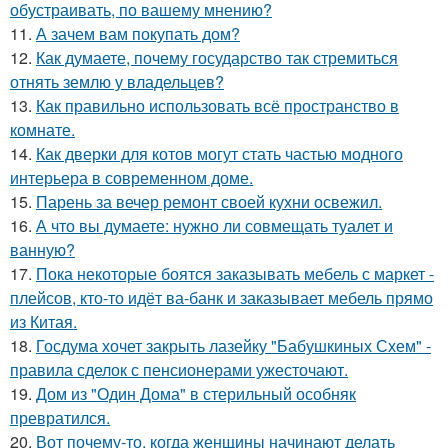
обустраивать, по вашему мнению?
11.
А зачем вам покупать дом?
12.
Как думаете, почему государство так стремиться
отнять землю у владельцев?
13.
Как правильно использовать всё пространство в
комнате.
14.
Как дверки для котов могут стать частью модного
интерьера в современном доме.
15.
Парень за вечер ремонт своей кухни освежил.
16.
А что вы думаете: нужно ли совмещать туалет и
ванную?
17.
Пока некоторые боятся заказывать мебель с маркет -
плейсов, кто-то идёт ва-банк и заказывает мебель прямо
из Китая.
18.
Госдума хочет закрыть лазейку "Бабушкиных Схем" -
правила сделок с пенсионерами ужесточают.
19.
Дом из "Один Дома" в стерильный особняк
превратился.
20.
Вот почему-то, когда женщины начинают делать