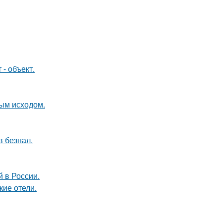
- объект.
ным исходом.
в безнал.
 в России.
кие отели.