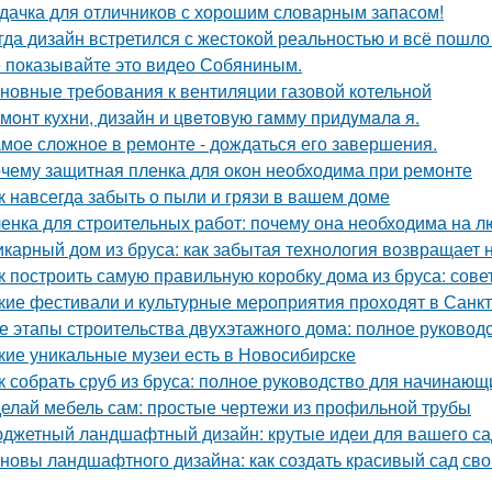
дачка для отличников с хорошим словарным запасом!
гда дизайн встретился с жестокой реальностью и всё пошло 
 показывайте это видео Собяниным.
новные требования к вентиляции газовой котельной
мoнт куxни, дизaйн и цвeтoвую гaмму придyмaлa я.
мое сложное в ремонте - дождаться его завершения.
чему защитная пленка для окон необходима при ремонте
к навсегда забыть о пыли и грязи в вашем доме
енка для строительных работ: почему она необходима на л
карный дом из бруса: как забытая технология возвращает
к построить самую правильную коробку дома из бруса: сов
кие фестивали и культурные мероприятия проходят в Санк
е этапы строительства двухэтажного дома: полное руковод
кие уникальные музеи есть в Новосибирске
к собрать сруб из бруса: полное руководство для начинающ
елай мебель сам: простые чертежи из профильной трубы
джетный ландшафтный дизайн: крутые идеи для вашего са
новы ландшафтного дизайна: как создать красивый сад св