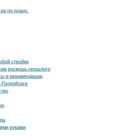
не по плану.
юбой стройке
 нам роскошь прошлого
еты и рекомендации
т-Петербурге
ство
их
да
оими руками