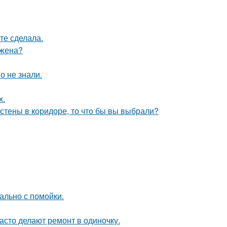
те сделала.
 жена?
о не знали.
х.
 стены в коридоре, то что бы вы выбрали?
ально с помойки.
асто делают ремонт в одиночку.