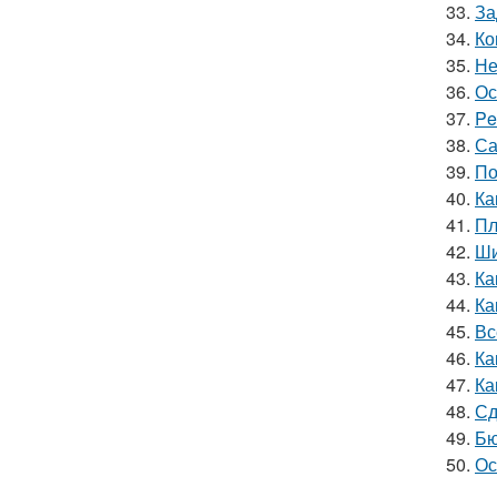
33.
За
34.
Ко
35.
Не
36.
Ос
37.
Pe
38.
Са
39.
По
40.
Ка
41.
Пл
42.
Ши
43.
Ка
44.
Ка
45.
Вс
46.
Ка
47.
Ка
48.
Сд
49.
Бю
50.
Ос