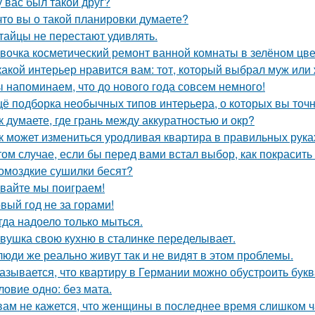
у вас был такой друг?
что вы о такой планировки думаете?
тайцы не перестают удивлять.
вочка косметический ремонт ванной комнаты в зелёном цве
какой интерьер нравится вам: тот, который выбрал муж или
 напоминаем, что до нового года совсем немного!
ё подборка необычных типов интерьера, о которых вы точн
к думаете, где грань между аккуратностью и окр?
к может измениться уродливая квартира в правильных рука
том случае, если бы перед вами встал выбор, как покрасить
омоздкие сушилки бесят?
вайте мы поиграем!
вый год не за горами!
гда надоело только мыться.
вушка свою кухню в сталинке переделывает.
люди же реально живут так и не видят в этом проблемы.
азывается, что квартиру в Германии можно обустроить букв
ловие одно: без мата.
вам не кажется, что женщины в последнее время слишком ч