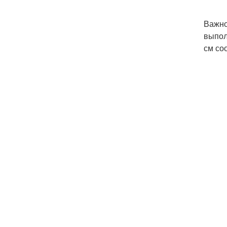
Важно
выпол
см со