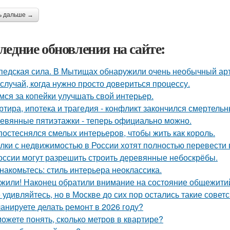
ь дальше →
ледние обновления на сайте:
педская сила. В Мытищах обнаружили очень необычный арт 
 случай, когда нужно просто довериться процессу.
мся за копейки улучшать свой интерьер.
ртира, ипотека и трагедия - конфликт закончился смертель
евянные пятиэтажки - теперь официально можно.
постеснялся смелых интерьеров, чтобы жить как король.
лки с недвижимостью в России хотят полностью перевести 
оссии могут разрешить строить деревянные небоскрёбы.
накомьтесь: стиль интерьера неоклассика.
жили! Наконец обратили внимание на состояние общежитий
 удивляйтесь, но в Москве до сих пор остались такие советс
анируете делать ремонт в 2026 году?
ожете понять, сколько метров в квартире?