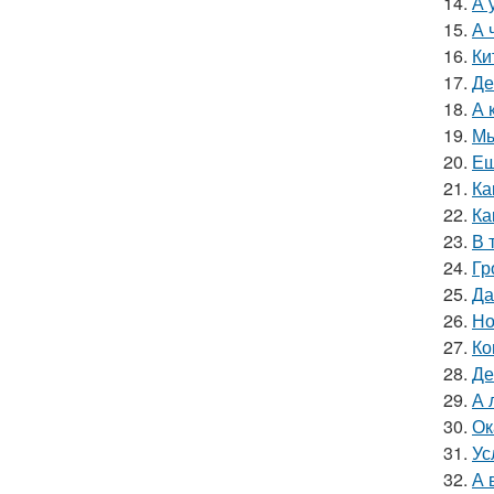
14.
А 
15.
А 
16.
Ки
17.
Де
18.
А 
19.
Мы
20.
Ещ
21.
Ка
22.
Ка
23.
В 
24.
Гр
25.
Да
26.
Но
27.
Ко
28.
Де
29.
А 
30.
Ок
31.
Ус
32.
А 