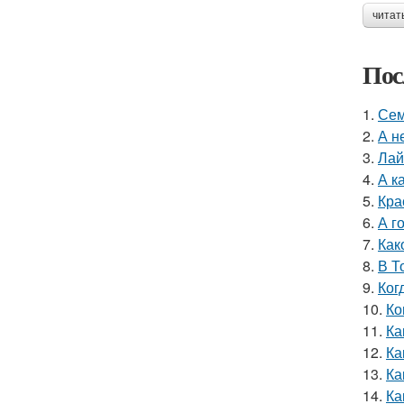
читат
Пос
1.
Сем
2.
А н
3.
Лай
4.
А к
5.
Кра
6.
А г
7.
Как
8.
В Т
9.
Ког
10.
Ко
11.
Ка
12.
Ка
13.
Ка
14.
Ка