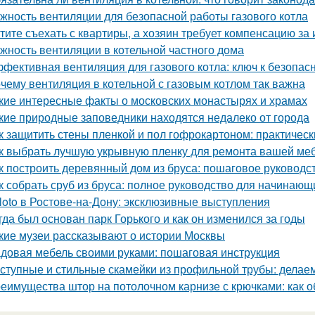
жность вентиляции для безопасной работы газового котла
тите съехать с квартиры, а хозяин требует компенсацию за
жность вентиляции в котельной частного дома
фективная вентиляция для газового котла: ключ к безопас
чему вентиляция в котельной с газовым котлом так важна
кие интересные факты о московских монастырях и храмах
кие природные заповедники находятся недалеко от города
к защитить стены пленкой и пол гофрокартоном: практичес
к выбрать лучшую укрывную пленку для ремонта вашей ме
к построить деревянный дом из бруса: пошаговое руководс
к собрать сруб из бруса: полное руководство для начинающ
loto в Ростове-на-Дону: эксклюзивные выступления
гда был основан парк Горького и как он изменился за годы
кие музеи рассказывают о истории Москвы
довая мебель своими руками: пошаговая инструкция
ступные и стильные скамейки из профильной трубы: делае
еимущества штор на потолочном карнизе с крючками: как о