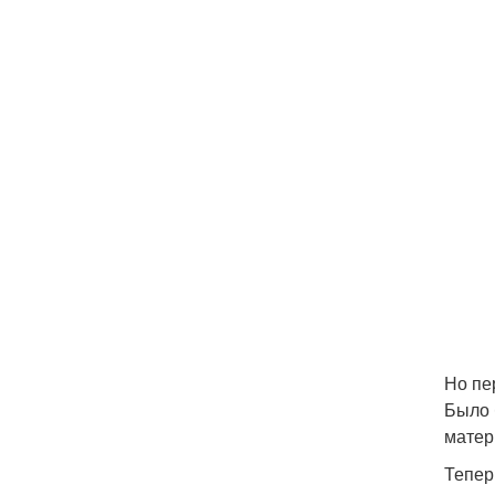
Но пе
Было 
матер
Тепер