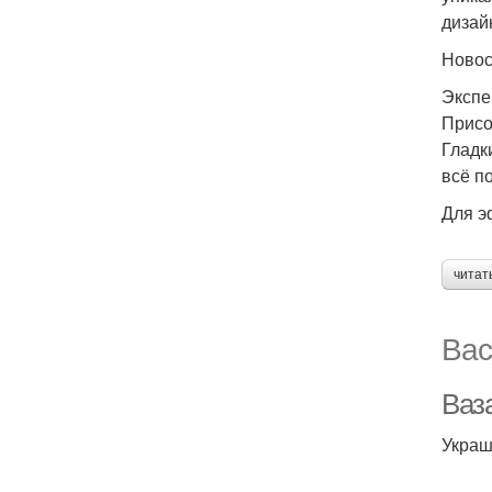
дизай
Ново
Экспе
Присо
Гладк
всё п
Для э
читат
Вас
Ваз
Украш