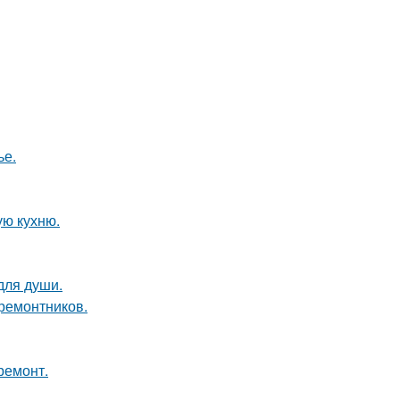
ье.
ую кухню.
для души.
 ремонтников.
ремонт.