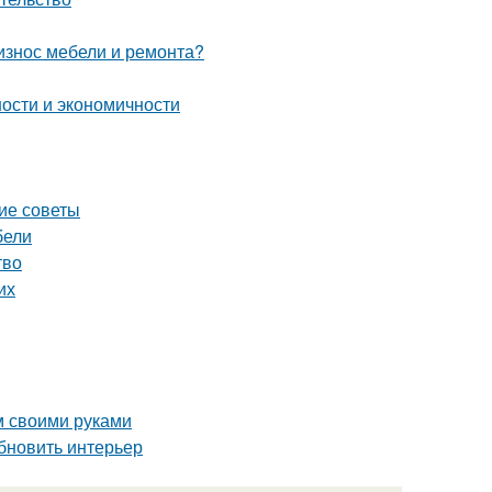
 износ мебели и ремонта?
ности и экономичности
кие советы
бели
тво
их
м своими руками
бновить интерьер