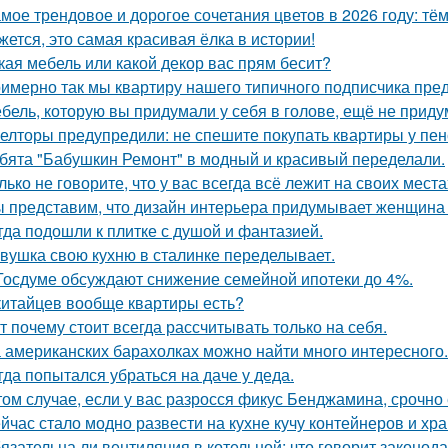
мое трендовое и дорогое сочетания цветов в 2026 году: тё
жется, это самая красивая ёлка в истории!
кая мебель или какой декор вас прям бесит?
имерно так мы квартиру нашего типичного подписчика пре
бель, которую вы придумали у себя в голове, ещё не прид
елторы предупредили: не спешите покупать квартиры у пе
бята "Бабушкин Ремонт" в модный и красивый переделали.
лько не говорите, что у вас всегда всё лежит на своих места
 представим, что дизайн интерьера придумывает женщина 
гда подошли к плитке с душой и фантазией.
вушка свою кухню в сталинке переделывает.
Госдуме обсуждают снижение семейной ипотеки до 4%.
китайцев вообще квартиры есть?
т почему стоит всегда рассчитывать только на себя.
 американских барахолках можно найти много интересного.
гда попытался убраться на даче у деда.
том случае, если у вас разросся фикус Бенджамина, срочно 
йчас стало модно развести на кухне кучу контейнеров и хр
язательна ли вентиляция в котельной: что говорит законод