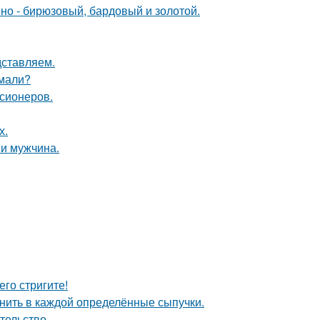
мно - бирюзовый, бардовый и золотой.
дставляем.
умали?
нсионеров.
х.
и мужчина.
его стригите!
анить в каждой определённые сыпучки.
ательство