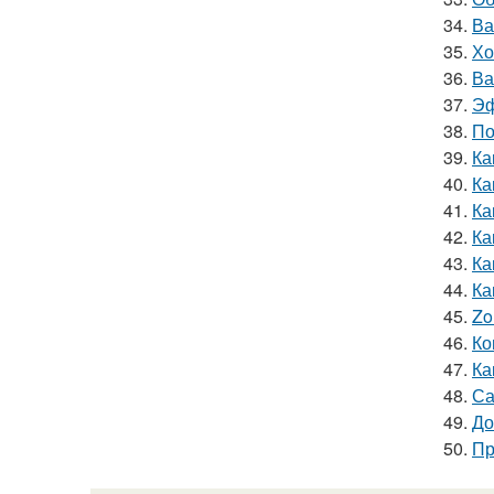
34.
Ва
35.
Хо
36.
Ва
37.
Эф
38.
По
39.
Ка
40.
Ка
41.
Ка
42.
Ка
43.
Ка
44.
Ка
45.
Zo
46.
Ко
47.
Ка
48.
Са
49.
До
50.
Пр