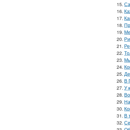
15.
Са
16.
Ка
17.
Ка
18.
Пр
19.
Ме
20.
Ри
21.
Ре
22.
То
23.
Мы
24.
Ко
25.
Де
26.
В 
27.
У 
28.
Во
29.
На
30.
Ко
31.
В 
32.
Се
33.
Об