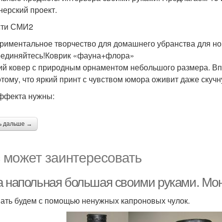
нерский проект.
сти СМИ2
риментальное творчество для домашнего убранства для нов
единяйтесь!Коврик «фауна+флора»
ий ковер с природным орнаментом небольшого размера. Впе
отому, что яркий принт с чувством юмора оживит даже скучн
ффекта нужны:
ь дальше →
 может заинтересовать
а напольная большая своими руками. Мо
ать будем с помощью ненужных капроновых чулок.