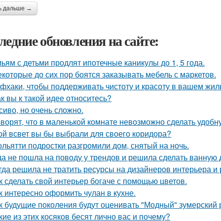
ь дальше →
ледние обновления на сайте:
ьям с детьми продлят ипотечные каникулы до 1, 5 года.
екоторые до сих пор боятся заказывать мебель с маркетов.
фхаки, чтобы поддерживать чистоту и красоту в вашем жил
ак вы к такой идее относитесь?
сиво, но очень сложно.
оворят, что в маленькой комнате невозможно сделать удобн
ой всвет вы бы выбрали для своего коридора?
ольятти подростки разгромили дом, снятый на ночь.
да не пошла на поводу у трендов и решила сделать ванную 
гда решила не тратить ресурсы на дизайнеров интерьера и
к сделать свой интерьер богаче с помощью цветов.
к интересно оформить чулан в кухне.
к будущие поколения будут оценивать "Модный" зумерский 
кие из этих косяков бесят лично вас и почему?