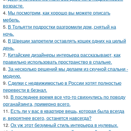
возрасте.
4.
Мы посмотрим, как хорошо вы можете описать
мебель.
5.
В Тольятти подростки разгромили дом, снятый на
ночь.
6.
В Швеции запретили оставлять кошек одних на целый
день.
7.
Китайские дизайнеры интерьера рассказывают, как
правильно использовать пространство в спальне.
8.
За несколько решений мы делаем из скучной спальни -
модную.
9.
Сделки с недвижимостью в России хотят полностью
перевести в безнал.
10.
В последнее время все что-то свихнулись по поводу
органайзинга, примерно всего.
11.
Есть ли у вас в квартире вещь, которая была всегда
и, вероятнее всего, останется навсегда?
12.
Ох уж этот безумный стиль интерьера в нулевых.