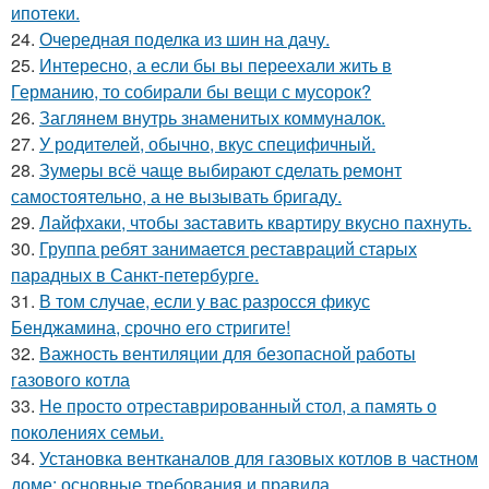
ипотеки.
24.
Очередная поделка из шин на дачу.
25.
Интересно, а если бы вы переехали жить в
Германию, то собирали бы вещи с мусорок?
26.
Заглянем внутрь знаменитых коммуналок.
27.
У родителей, обычно, вкус специфичный.
28.
Зумеры всё чаще выбирают сделать ремонт
самостоятельно, а не вызывать бригаду.
29.
Лайфхаки, чтобы заставить квартиру вкусно пахнуть.
30.
Группа ребят занимается реставраций старых
парадных в Санкт-петербурге.
31.
В том случае, если у вас разросся фикус
Бенджамина, срочно его стригите!
32.
Важность вентиляции для безопасной работы
газового котла
33.
Не просто отреставрированный стол, а память о
поколениях семьи.
34.
Установка вентканалов для газовых котлов в частном
доме: основные требования и правила