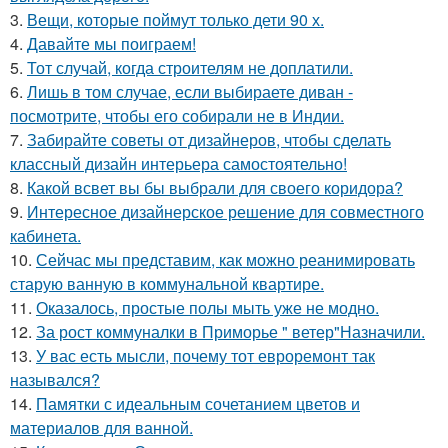
3.
Вещи, которые поймут только дети 90 х.
4.
Давайте мы поиграем!
5.
Тот случай, когда строителям не доплатили.
6.
Лишь в том случае, если выбираете диван -
посмотрите, чтобы его собирали не в Индии.
7.
Забирайте советы от дизайнеров, чтобы сделать
классный дизайн интерьера самостоятельно!
8.
Какой всвет вы бы выбрали для своего коридора?
9.
Интересное дизайнерское решение для совместного
кабинета.
10.
Сейчас мы представим, как можно реанимировать
старую ванную в коммунальной квартире.
11.
Оказалось, простые полы мыть уже не модно.
12.
За рост коммуналки в Приморье " ветер"Назначили.
13.
У вас есть мысли, почему тот евроремонт так
назывался?
14.
Памятки с идеальным сочетанием цветов и
материалов для ванной.