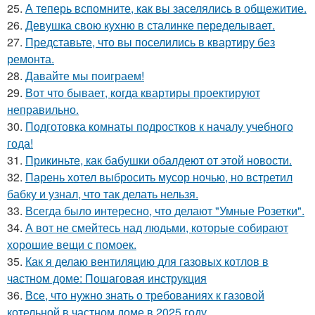
25.
А теперь вспомните, как вы заселялись в общежитие.
26.
Девушка свою кухню в сталинке переделывает.
27.
Представьте, что вы поселились в квартиру без
ремонта.
28.
Давайте мы поиграем!
29.
Вот что бывает, когда квартиры проектируют
неправильно.
30.
Подготовка комнаты подростков к началу учебного
года!
31.
Прикиньте, как бабушки обалдеют от этой новости.
32.
Парень хотел выбросить мусор ночью, но встретил
бабку и узнал, что так делать нельзя.
33.
Всегда было интересно, что делают "Умные Розетки".
34.
А вот не смейтесь над людьми, которые собирают
хорошие вещи с помоек.
35.
Как я делаю вентиляцию для газовых котлов в
частном доме: Пошаговая инструкция
36.
Все, что нужно знать о требованиях к газовой
котельной в частном доме в 2025 году