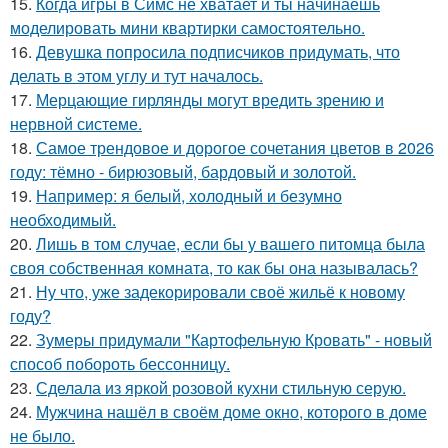
15.
Когда игры в Симс не хватает и ты начинаешь
моделировать мини квартирки самостоятельно.
16.
Девушка попросила подписчиков придумать, что
делать в этом углу и тут началось.
17.
Мерцающие гирлянды могут вредить зрению и
нервной системе.
18.
Самое трендовое и дорогое сочетания цветов в 2026
году: тёмно - бирюзовый, бардовый и золотой.
19.
Например: я белый, холодный и безумно
необходимый.
20.
Лишь в том случае, если бы у вашего питомца была
своя собственная комната, то как бы она называлась?
21.
Ну что, уже задекорировали своё жильё к новому
году?
22.
Зумеры придумали "Картофельную Кровать" - новый
способ побороть бессонницу.
23.
Сделала из яркой розовой кухни стильную серую.
24.
Мужчина нашёл в своём доме окно, которого в доме
не было.