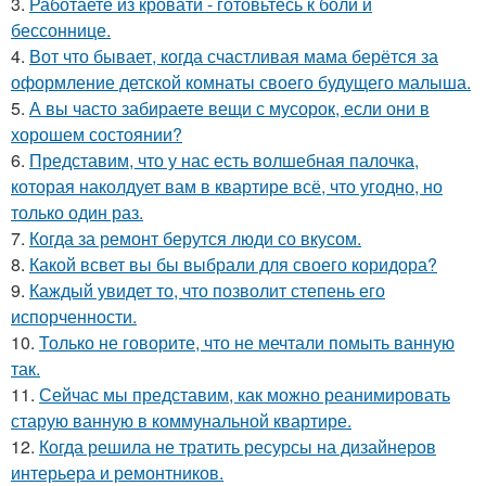
3.
Работаете из кровати - готовьтесь к боли и
бессоннице.
4.
Вот что бывает, когда счастливая мама берётся за
оформление детской комнаты своего будущего малыша.
5.
А вы часто забираете вещи с мусорок, если они в
хорошем состоянии?
6.
Представим, что у нас есть волшебная палочка,
которая наколдует вам в квартире всё, что угодно, но
только один раз.
7.
Когда за ремонт берутся люди со вкусом.
8.
Какой всвет вы бы выбрали для своего коридора?
9.
Каждый увидет то, что позволит степень его
испорченности.
10.
Только не говорите, что не мечтали помыть ванную
так.
11.
Сейчас мы представим, как можно реанимировать
старую ванную в коммунальной квартире.
12.
Когда решила не тратить ресурсы на дизайнеров
интерьера и ремонтников.