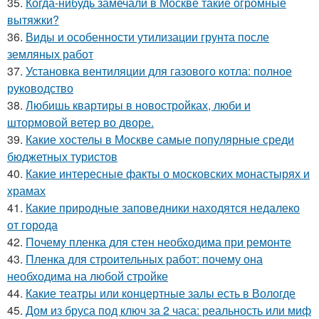
35.
Когда-нибудь замечали в Москве такие огромные
вытяжки?
36.
Виды и особенности утилизации грунта после
земляных работ
37.
Установка вентиляции для газового котла: полное
руководство
38.
Любишь квартиры в новостройках, люби и
штормовой ветер во дворе.
39.
Какие хостелы в Москве самые популярные среди
бюджетных туристов
40.
Какие интересные факты о московских монастырях и
храмах
41.
Какие природные заповедники находятся недалеко
от города
42.
Почему пленка для стен необходима при ремонте
43.
Пленка для строительных работ: почему она
необходима на любой стройке
44.
Какие театры или концертные залы есть в Вологде
45.
Дом из бруса под ключ за 2 часа: реальность или миф