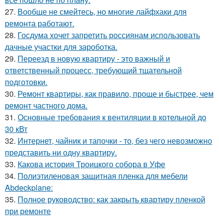
27.
Вообще не смейтесь, но многие лайфхаки для
ремонта работают.
28.
Госдума хочет запретить россиянам использовать
дачные участки для зароботка.
29.
Переезд в новую квартиру - это важный и
ответственный процесс, требующий тщательной
подготовки.
30.
Ремонт квартиры, как правило, проще и быстрее, чем
ремонт частного дома.
31.
Основные требования к вентиляции в котельной до
30 кВт
32.
Интернет, чайник и тапочки - то, без чего невозможно
представить ни одну квартиру.
33.
Какова история Троицкого собора в Уфе
34.
Полиэтиленовая защитная пленка для мебели
Abdeckplane:
35.
Полное руководство: как закрыть квартиру пленкой
при ремонте