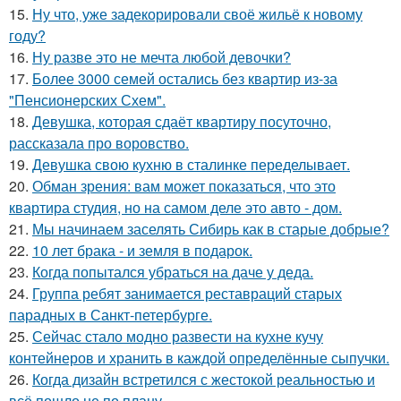
15.
Ну что, уже задекорировали своё жильё к новому
году?
16.
Ну разве это не мечта любой девочки?
17.
Более 3000 семей остались без квартир из-за
"Пенсионерских Схем".
18.
Девушка, которая сдаёт квартиру посуточно,
рассказала про воровство.
19.
Девушка свою кухню в сталинке переделывает.
20.
Обман зрения: вам может показаться, что это
квартира студия, но на самом деле это авто - дом.
21.
Мы начинаем заселять Сибирь как в старые добрые?
22.
10 лет брака - и земля в подарок.
23.
Когда попытался убраться на даче у деда.
24.
Группа ребят занимается реставраций старых
парадных в Санкт-петербурге.
25.
Сейчас стало модно развести на кухне кучу
контейнеров и хранить в каждой определённые сыпучки.
26.
Когда дизайн встретился с жестокой реальностью и
всё пошло не по плану.