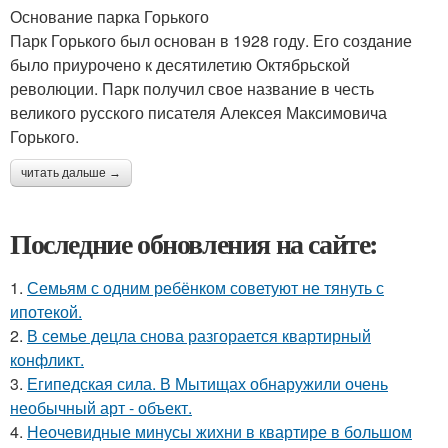
Основание парка Горького
Парк Горького был основан в 1928 году. Его создание
было приурочено к десятилетию Октябрьской
революции. Парк получил свое название в честь
великого русского писателя Алексея Максимовича
Горького.
читать дальше →
Последние обновления на сайте:
1.
Семьям с одним ребёнком советуют не тянуть с
ипотекой.
2.
В семье децла снова разгорается квартирный
конфликт.
3.
Египедская сила. В Мытищах обнаружили очень
необычный арт - объект.
4.
Неочевидные минусы жихни в квартире в большом