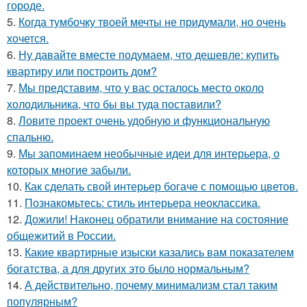
городе.
5.
Когда тумбочку твоей мечты не придумали, но очень
хочется.
6.
Ну давайте вместе подумаем, что дешевле: купить
квартиру или построить дом?
7.
Мы представим, что у вас осталось место около
холодильника, что бы вы туда поставили?
8.
Ловите проект очень удобную и функциональную
спальню.
9.
Мы запоминаем необычные идеи для интерьера, о
которых многие забыли.
10.
Как сделать свой интерьер богаче с помощью цветов.
11.
Познакомьтесь: стиль интерьера неоклассика.
12.
Дожили! Наконец обратили внимание на состояние
общежитий в России.
13.
Какие квартирные изыски казались вам показателем
богатства, а для других это было нормальным?
14.
А действительно, почему минимализм стал таким
популярным?