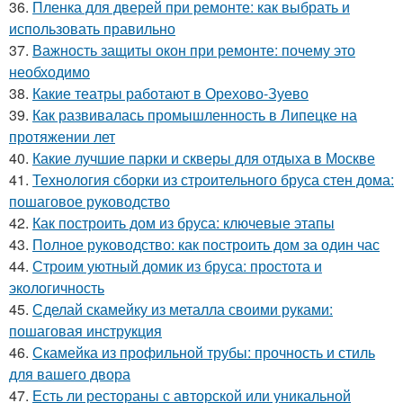
36.
Пленка для дверей при ремонте: как выбрать и
использовать правильно
37.
Важность защиты окон при ремонте: почему это
необходимо
38.
Какие театры работают в Орехово-Зуево
39.
Как развивалась промышленность в Липецке на
протяжении лет
40.
Какие лучшие парки и скверы для отдыха в Москве
41.
Технология сборки из строительного бруса стен дома:
пошаговое руководство
42.
Как построить дом из бруса: ключевые этапы
43.
Полное руководство: как построить дом за один час
44.
Строим уютный домик из бруса: простота и
экологичность
45.
Сделай скамейку из металла своими руками:
пошаговая инструкция
46.
Скамейка из профильной трубы: прочность и стиль
для вашего двора
47.
Есть ли рестораны с авторской или уникальной