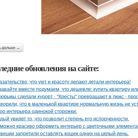
ь дальше →
ледние обновления на сайте:
азательство, что уют и красоту делают детали интерьера!
давайте вместе подумаем, что дешевле: купить квартиру ил
тюрьмы сделали курорт - "Кресты" превращают в люкс - про
оворили, что в маленькой квартире нормальную жизнь не ус
ор интерьера одинокой сторожки.
дый увидет то, что позволит степень его испорченности.
 можно красиво оформить интерьер с цветочными элемента
веции запретили оставлять кошек одних на целый день.