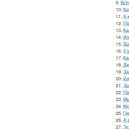
9.
Всп
10.
Ко
11.
А 
12.
Пр
13.
Ка
14.
Ин
15.
До
16.
У 
17.
Ка
18.
Де
19.
За
20.
Ид
21.
За
22.
Пр
23.
Мы
24.
Мо
25.
Ге
26.
А 
27.
Эс