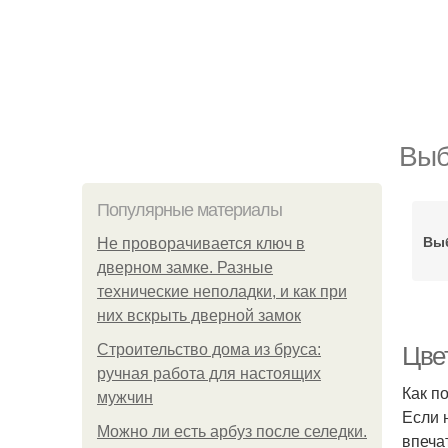
Выб
Популярные материалы
Выб
Не проворачивается ключ в
дверном замке. Разные
технические неполадки, и как при
них вскрыть дверной замок
Строительство дома из бруса:
Цве
ручная работа для настоящих
Как п
мужчин
Если 
Можно ли есть арбуз после селедки.
впеча