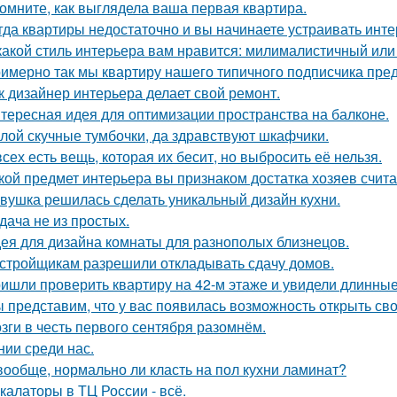
омните, как выглядела ваша первая квартира.
гда квартиры недостаточно и вы начинаете устраивать инте
какой стиль интерьера вам нравится: милималистичный ил
имерно так мы квартиру нашего типичного подписчика пре
к дизайнер интерьера делает свой ремонт.
тересная идея для оптимизации пространства на балконе.
лой скучные тумбочки, да здравствуют шкафчики.
всех есть вещь, которая их бесит, но выбросить её нельзя.
кой предмет интерьера вы признаком достатка хозяев счит
вушка решилась сделать уникальный дизайн кухни.
дача не из простых.
ея для дизайна комнаты для разнополых близнецов.
стройщикам разрешили откладывать сдачу домов.
ишли проверить квартиру на 42-м этаже и увидели длинны
 представим, что у вас появилась возможность открыть свой
зги в честь первого сентября разомнём.
нии среди нас.
вообще, нормально ли класть на пол кухни ламинат?
калаторы в ТЦ России - всё.