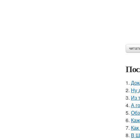
читат
Пос
1.
Док
2.
Ну 
3.
Из 
4.
А г
5.
Обз
6.
Каж
7.
Как
8.
В Ш