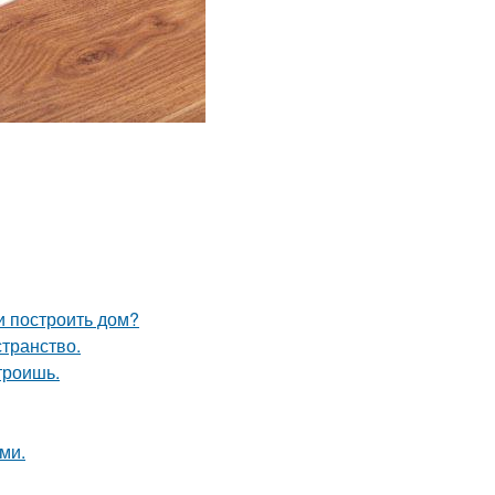
и построить дом?
странство.
троишь.
ми.