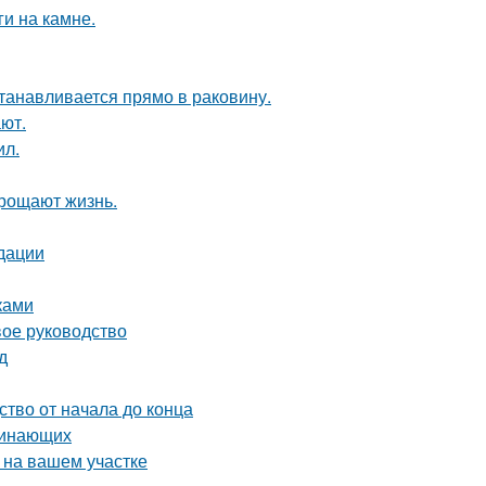
и на камне.
танавливается прямо в раковину.
ют.
ил.
прощают жизнь.
дации
ками
вое руководство
д
ство от начала до конца
чинающих
 на вашем участке