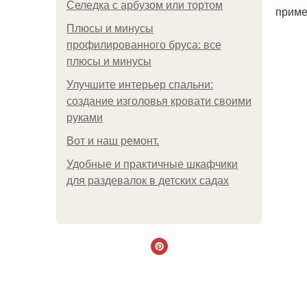
Селедка с арбузом или тортом
приме
Плюсы и минусы
профилированного бруса: все
плюсы и минусы
Улучшите интерьер спальни:
создание изголовья кровати своими
руками
Boт и наш ремoнт.
Удобные и практичные шкафчики
для раздевалок в детских садах