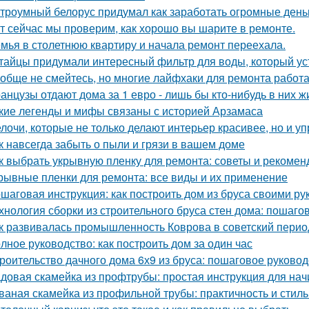
троумный белорус придумал как заработать огромные деньг
т сейчас мы проверим, как хорошо вы шарите в ремонте.
мья в столетнюю квартиру и начала ремонт переехала.
тайцы придумали интересный фильтр для воды, который ус
обще не смейтесь, но многие лайфхаки для ремонта работа
анцузы отдают дома за 1 евро - лишь бы кто-нибудь в них ж
кие легенды и мифы связаны с историей Арзамаса
лочи, которые не только делают интерьер красивее, но и у
к навсегда забыть о пыли и грязи в вашем доме
к выбрать укрывную пленку для ремонта: советы и рекомен
рывные пленки для ремонта: все виды и их применение
шаговая инструкция: как построить дом из бруса своими ру
хнология сборки из строительного бруса стен дома: пошаго
к развивалась промышленность Коврова в советский перио
лное руководство: как построить дом за один час
роительство дачного дома 6х9 из бруса: пошаговое руковод
довая скамейка из профтрубы: простая инструкция для на
ваная скамейка из профильной трубы: практичность и стиль