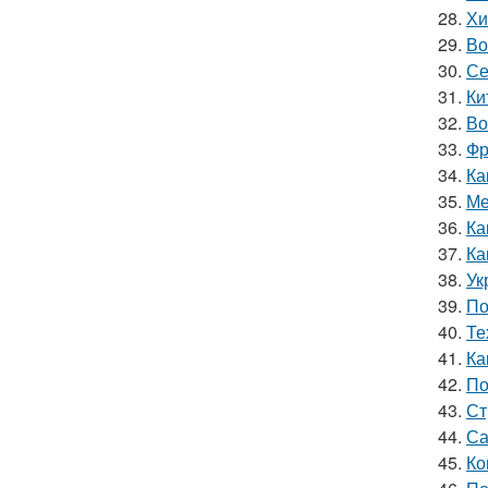
28.
Хи
29.
Во
30.
Се
31.
Ки
32.
Во
33.
Фр
34.
Ка
35.
Ме
36.
Ка
37.
Ка
38.
Ук
39.
По
40.
Те
41.
Ка
42.
По
43.
Ст
44.
Са
45.
Ко