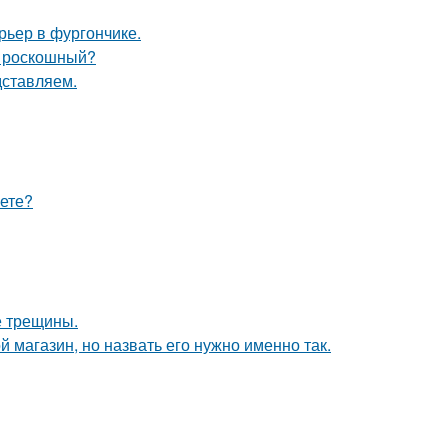
рьер в фургончике.
и роскошный?
дставляем.
аете?
е трещины.
 магазин, но назвать его нужно именно так.