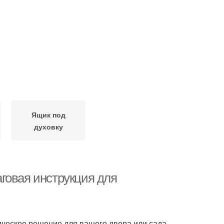
Ящик под
духовку
говая инструкция для
ическое решение для вашего двора или сада.