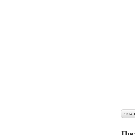
читат
Пос