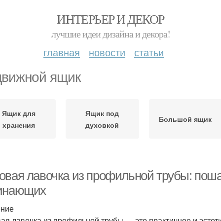
ИНТЕРЬЕР И ДЕКОР
лучшие идеи дизайна и декора!
главная
новости
статьи
вижной ящик
Ящик для
Ящик под
Большой ящик
хранения
духовкой
овая лавочка из профильной трубы: поша
инающих
ение
ая лавочка из профильной трубы — это практичное и эстет