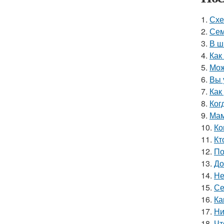
1.
Схе
2.
Сем
3.
В ш
4.
Как
5.
Мож
6.
Вы 
7.
Как
8.
Ког
9.
Мам
10.
Ко
11.
Кт
12.
По
13.
До
14.
Не
15.
Се
16.
Ка
17.
Ни
18.
Чт