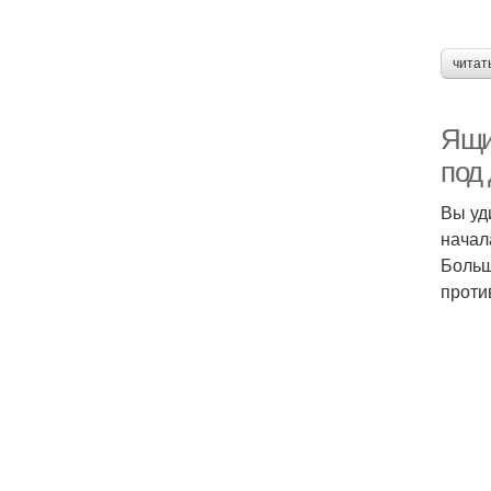
читат
Ящи
под
Вы уд
начал
Больш
против