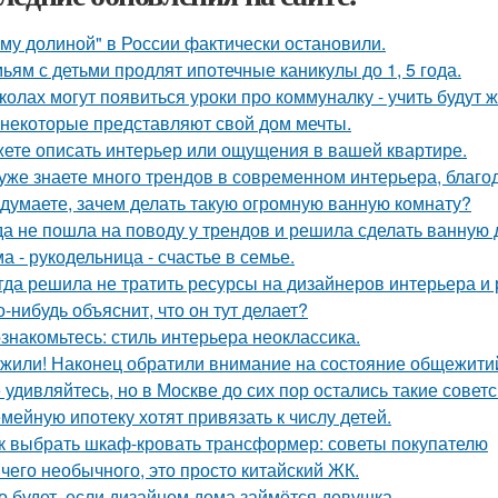
му долиной" в России фактически остановили.
ьям с детьми продлят ипотечные каникулы до 1, 5 года.
колах могут появиться уроки про коммуналку - учить будут 
 некоторые представляют свой дом мечты.
ете описать интерьер или ощущения в вашей квартире.
уже знаете много трендов в современном интерьера, благо
 думаете, зачем делать такую огромную ванную комнату?
да не пошла на поводу у трендов и решила сделать ванную 
а - рукодельница - счастье в семье.
гда решила не тратить ресурсы на дизайнеров интерьера и
о-нибудь объяснит, что он тут делает?
знакомьтесь: стиль интерьера неоклассика.
жили! Наконец обратили внимание на состояние общежитий
 удивляйтесь, но в Москве до сих пор остались такие советс
мейную ипотеку хотят привязать к числу детей.
к выбрать шкаф-кровать трансформер: советы покупателю
чего необычного, это просто китайский ЖК.
о будет, если дизайном дома займётся девушка.