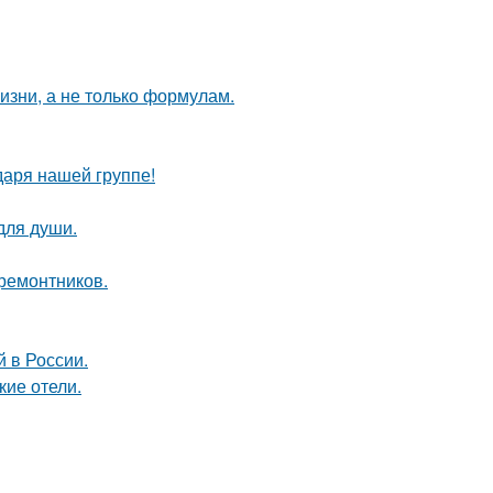
жизни, а не только формулам.
даря нашей группе!
для души.
 ремонтников.
 в России.
кие отели.