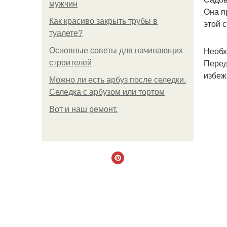
мужчин
Она п
Как красиво закрыть трубы в
этой 
туалете?
Необх
Основные советы для начинающих
Перед
строителей
избеж
Можно ли есть арбуз после селедки.
Селедка с арбузом или тортом
Boт и наш ремoнт.