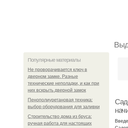
Выд
Популярные материалы
Не проворачивается ключ в
дверном замке. Разные
технические неполадки, и как при
них вскрыть дверной замок
Пенополиуретановая техника:
Сад
выбор оборудования для заливки
нач
Строительство дома из бруса:
Введ
ручная работа для настоящих
Садов