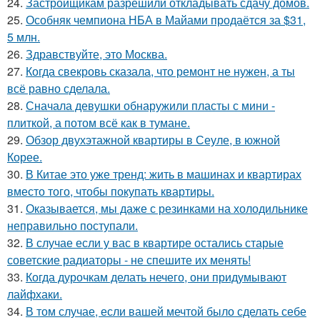
24.
Застройщикам разрешили откладывать сдачу домов.
25.
Особняк чемпиона НБА в Майами продаётся за $31,
5 млн.
26.
Здравствуйте, это Москва.
27.
Когда свекровь сказала, что ремонт не нужен, а ты
всё равно сделала.
28.
Сначала девушки обнаружили пласты с мини -
плиткой, а потом всё как в тумане.
29.
Обзор двухэтажной квартиры в Сеуле, в южной
Корее.
30.
В Китае это уже тренд: жить в машинах и квартирах
вместо того, чтобы покупать квартиры.
31.
Оказывается, мы даже с резинками на холодильнике
неправильно поступали.
32.
В случае если у вас в квартире остались старые
советские радиаторы - не спешите их менять!
33.
Когда дурочкам делать нечего, они придумывают
лайфхаки.
34.
В том случае, если вашей мечтой было сделать себе