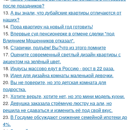
после праздников?
13.
А вы знали, что дубайские квартиры отличаются от
наших?
14.
Пора квартиру на новый год готовить!
15.
Впервые суд пенсионерке в отмене сделки "под
Влиянием Мошенников отказал".
16.
Старички, подъём! Вы?что из этого помните
17.
Оцените современный светлый дизайн квартиры с
акцентом на зелёный цвет.
18.
Индусы массово едут в Россию - рост в 22 раза.
19.
Идея для дизайна комнаты маленькой девочки.
20.
Вы не поверите, но это детская комната для
подростка.
21.
Хотите верьте, хотите нет, но это мини модель кухни.
22.
Девушка заказала стрёмную люстру на али, но
решила не сдаваться и изменить её под свой вкус.
23.
В Госдуме обсуждают снижение семейной ипотеки до
4%.