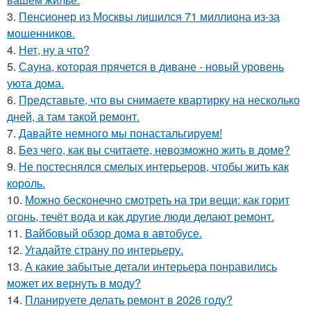
3.
Пенсионер из Москвы лишился 71 миллиона из-за
мошенников.
4.
Нет, ну а что?
5.
Сауна, которая прячется в диване - новый уровень
уюта дома.
6.
Представьте, что вы снимаете квартирку на несколько
дней, а там такой ремонт.
7.
Давайте немного мы понастальгируем!
8.
Без чего, как вы считаете, невозможно жить в доме?
9.
Не постеснялся смелых интерьеров, чтобы жить как
король.
10.
Можно бесконечно смотреть на три вещи: как горит
огонь, течёт вода и как другие люди делают ремонт.
11.
Вайбовый обзор дома в автобусе.
12.
Угадайте страну по интерьеру.
13.
А какие забытые детали интерьера понравились
может их вернуть в моду?
14.
Планируете делать ремонт в 2026 году?