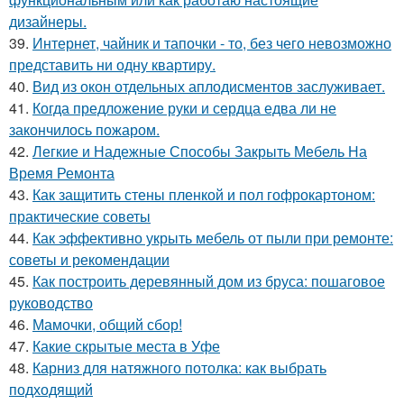
дизайнеры.
39.
Интернет, чайник и тапочки - то, без чего невозможно
представить ни одну квартиру.
40.
Вид из окон отдельных аплодисментов заслуживает.
41.
Когда предложение руки и сердца едва ли не
закончилось пожаром.
42.
Легкие и Надежные Способы Закрыть Мебель На
Время Ремонта
43.
Как защитить стены пленкой и пол гофрокартоном:
практические советы
44.
Как эффективно укрыть мебель от пыли при ремонте:
советы и рекомендации
45.
Как построить деревянный дом из бруса: пошаговое
руководство
46.
Мамочки, общий сбор!
47.
Какие скрытые места в Уфе
48.
Карниз для натяжного потолка: как выбрать
подходящий