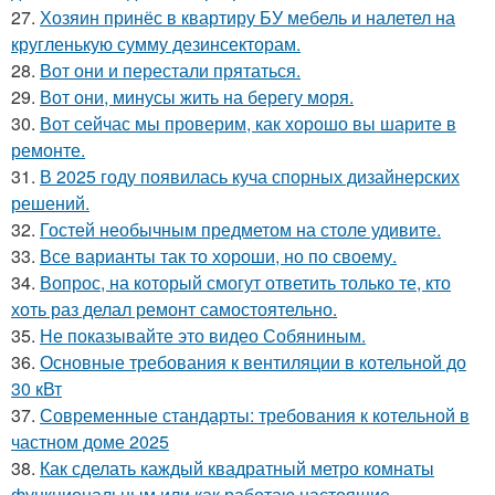
27.
Хозяин принёс в квартиру БУ мебель и налетел на
кругленькую сумму дезинсекторам.
28.
Вот они и перестали прятаться.
29.
Вот они, минусы жить на берегу моря.
30.
Вот сейчас мы проверим, как хорошо вы шарите в
ремонте.
31.
В 2025 году появилась куча спорных дизайнерских
решений.
32.
Гостей необычным предметом на столе удивите.
33.
Все варианты так то хороши, но по своему.
34.
Вопрос, на который смогут ответить только те, кто
хоть раз делал ремонт самостоятельно.
35.
Не показывайте это видео Собяниным.
36.
Основные требования к вентиляции в котельной до
30 кВт
37.
Современные стандарты: требования к котельной в
частном доме 2025
38.
Как сделать каждый квадратный метро комнаты
функциональным или как работаю настоящие