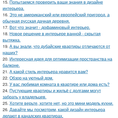
15.
Попытаемся проверить ваши знания в дизайне
интерьера.
16.
Это не американский или европейский пригород, а
обычная русская дачная деревня.
17.
Вот что значит - дофаминовый интерьер.
18.
Новое решение в интерьере ванной - скрытая
вытяжка.
19.
А вы знали, что дубайские квартиры отличаются от
наших?
20.
Интересная идея для оптимизации пространства на
балконе.
21.
А какой стиль интерьера нравится вам?
22.
Обзор на уютный дом.
23.
У вас любимая комната в квартире или дома есть?
24.
Пустующие квартиры и жильё с долгами могут
забрать у владельцев.
25.
Хотите верьте, хотите нет, но это мини модель кухни.
26.
Давайте мы посмотрим, какой дизайн интерьера
делают в канадских квартирах.