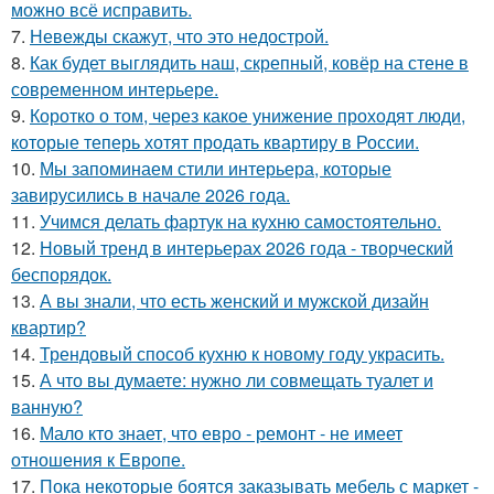
можно всё исправить.
7.
Невежды скажут, что это недострой.
8.
Как будет выглядить наш, скрепный, ковёр на стене в
современном интерьере.
9.
Коротко о том, через какое унижение проходят люди,
которые теперь хотят продать квартиру в России.
10.
Мы запоминаем стили интерьера, которые
завирусились в начале 2026 года.
11.
Учимся делать фартук на кухню самостоятельно.
12.
Новый тренд в интерьерах 2026 года - творческий
беспорядок.
13.
А вы знали, что есть женский и мужской дизайн
квартир?
14.
Трендовый способ кухню к новому году украсить.
15.
А что вы думаете: нужно ли совмещать туалет и
ванную?
16.
Мало кто знает, что евро - ремонт - не имеет
отношения к Европе.
17.
Пока некоторые боятся заказывать мебель с маркет -