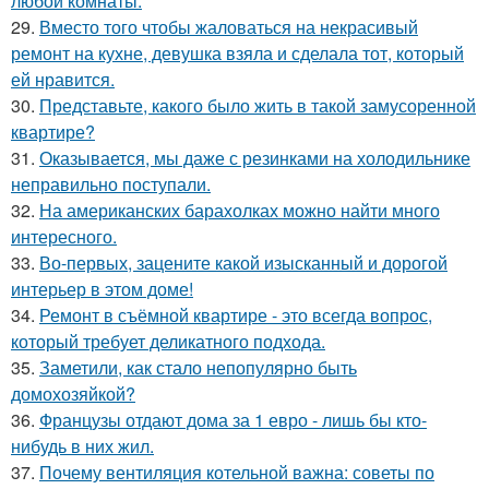
любой комнаты.
29.
Вместо того чтобы жаловаться на некрасивый
ремонт на кухне, девушка взяла и сделала тот, который
ей нравится.
30.
Представьте, какого было жить в такой замусоренной
квартире?
31.
Оказывается, мы даже с резинками на холодильнике
неправильно поступали.
32.
На американских барахолках можно найти много
интересного.
33.
Во-первых, зацените какой изысканный и дорогой
интерьер в этом доме!
34.
Ремонт в съёмной квартире - это всегда вопрос,
который требует деликатного подхода.
35.
Заметили, как стало непопулярно быть
домохозяйкой?
36.
Французы отдают дома за 1 евро - лишь бы кто-
нибудь в них жил.
37.
Почему вентиляция котельной важна: советы по