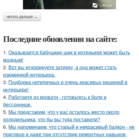
читать дальше →
Последние обновления на сайте:
1.
Оказывается бабушкин шик в интерьере может быть
модным!
2.
Вот вы игнорируете затирку, а она может стать
изюминкой интерьера.
3.
Подборка нетипичных и очень красивых решений в
интерьере!
4.
Работаете из кровати - готовьтесь к боли и
бессоннице.
5.
Мы представим, что у вас осталось место около
холодильника, что бы вы туда поставили?
6.
Мы напоминаем, что старый и некрасивый балкон - не
приговор и даже при отсутствии ремонтных навыков,