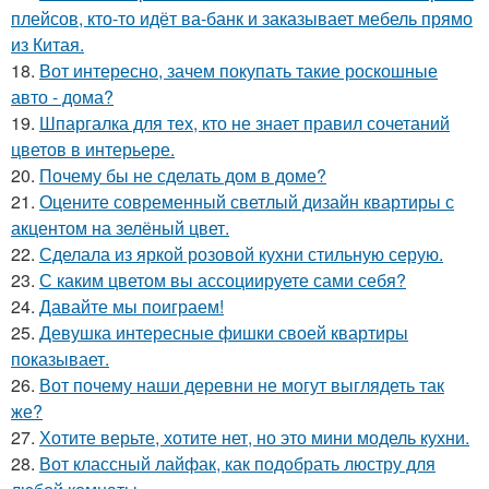
плейсов, кто-то идёт ва-банк и заказывает мебель прямо
из Китая.
18.
Вот интересно, зачем покупать такие роскошные
авто - дома?
19.
Шпаргалка для тех, кто не знает правил сочетаний
цветов в интерьере.
20.
Почему бы не сделать дом в доме?
21.
Оцените современный светлый дизайн квартиры с
акцентом на зелёный цвет.
22.
Сделала из яркой розовой кухни стильную серую.
23.
С каким цветом вы ассоциируете сами себя?
24.
Давайте мы поиграем!
25.
Девушка интересные фишки своей квартиры
показывает.
26.
Вот почему наши деревни не могут выглядеть так
же?
27.
Хотите верьте, хотите нет, но это мини модель кухни.
28.
Вот классный лайфак, как подобрать люстру для