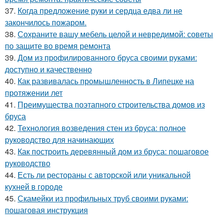
37.
Когда предложение руки и сердца едва ли не
закончилось пожаром.
38.
Сохраните вашу мебель целой и невредимой: советы
по защите во время ремонта
39.
Дом из профилированного бруса своими руками:
доступно и качественно
40.
Как развивалась промышленность в Липецке на
протяжении лет
41.
Преимущества поэтапного строительства домов из
бруса
42.
Технология возведения стен из бруса: полное
руководство для начинающих
43.
Как построить деревянный дом из бруса: пошаговое
руководство
44.
Есть ли рестораны с авторской или уникальной
кухней в городе
45.
Скамейки из профильных труб своими руками:
пошаговая инструкция