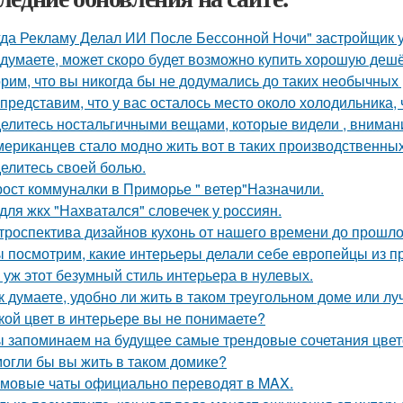
гда Рекламу Делал ИИ После Бессонной Ночи" застройщик 
 думаете, может скоро будет возможно купить хорошую деш
рим, что вы никогда бы не додумались до таких необычных
представим, что у вас осталось место около холодильника, 
елитесь ностальгичными вещами, которые видели , внимани
мериканцев стало модно жить вот в таких производственных
елитесь своей болью.
рост коммуналки в Приморье " ветер"Назначили.
для жкх "Нахватался" словечек у россиян.
троспектива дизайнов кухонь от нашего времени до прошло
 посмотрим, какие интерьеры делали себе европейцы из п
 уж этот безумный стиль интерьера в нулевых.
к думаете, удобно ли жить в таком треугольном доме или лу
кой цвет в интерьере вы не понимаете?
 запоминаем на будущее самые трендовые сочетания цвето
огли бы вы жить в таком домике?
мовые чаты официально переводят в MAX.