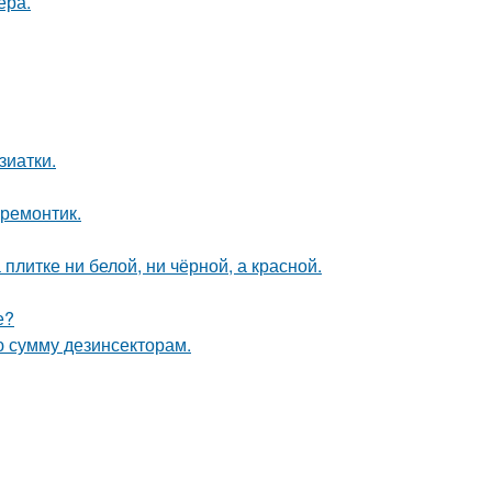
ера.
зиатки.
 ремонтик.
литке ни белой, ни чёрной, а красной.
е?
ю сумму дезинсекторам.