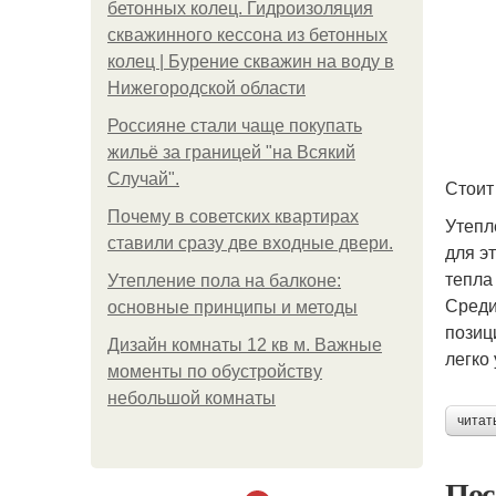
бетонных колец. Гидроизоляция
скважинного кессона из бетонных
колец | Бурение скважин на воду в
Нижегородской области
Россияне стали чаще покупать
жильё за границей "на Всякий
Случай".
Стоит
Почему в советских квартирах
Утепл
ставили сразу две входные двери.
для э
тепла 
Утепление пола на балконе:
Среди
основные принципы и методы
позиц
Дизайн комнаты 12 кв м. Важные
легко
моменты по обустройству
небольшой комнаты
читат
Пос