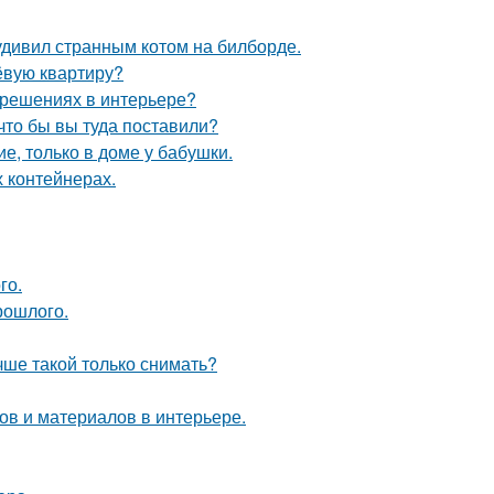
удивил странным котом на билборде.
ёвую квартиру?
 решениях в интерьере?
что бы вы туда поставили?
е, только в доме у бабушки.
 контейнерах.
го.
рошлого.
чше такой только снимать?
в и материалов в интерьере.