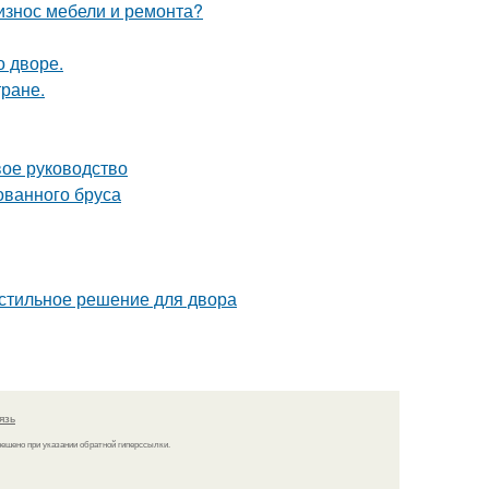
 износ мебели и ремонта?
о дворе.
тране.
вое руководство
ованного бруса
 стильное решение для двора
язь
решено при указании обратной гиперссылки.