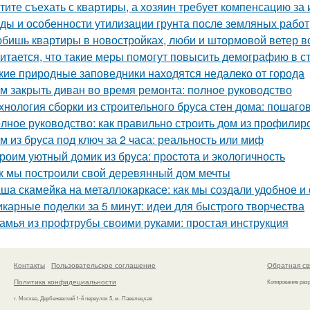
тите съехать с квартиры, а хозяин требует компенсацию за
ды и особенности утилизации грунта после земляных работ
бишь квартиры в новостройках, люби и штормовой ветер в
итается, что такие меры помогут повысить демографию в с
кие природные заповедники находятся недалеко от города
м закрыть диван во время ремонта: полное руководство
хнология сборки из строительного бруса стен дома: пошаго
лное руководство: как правильно строить дом из профилир
м из бруса под ключ за 2 часа: реальность или миф
роим уютный домик из бруса: простота и экологичность
к мы построили свой деревянный дом мечты
ша скамейка на металлокаркасе: как мы создали удобное и
карные поделки за 5 минут: идеи для быстрого творчества
амья из профтрубы своими руками: простая инструкция
Контакты
Пользовательское соглашение
Обратная св
Политика конфидециальности
Копирование раз
г. Москва, Дербеневский 1-й переулок 5, м. Павелецкая