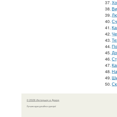
37.
Хо
38.
Ви
39.
Лю
40.
Сч
41.
Ка
42.
Че
43.
Те
44.
По
45.
До
46.
Ст
47.
Ка
48.
На
49.
Ши
50.
Ск
© 2026 Интерьер и Декор
Лучшие идеи дизайна и декора!