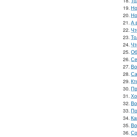
18.
То
19.
Но
20.
Но
21.
А 
22.
Чт
23.
То
24.
Чт
25.
Об
26.
Се
27.
Во
28.
Са
29.
Кт
30.
Пр
31.
Хо
32.
Во
33.
По
34.
Ка
35.
Во
36.
Со