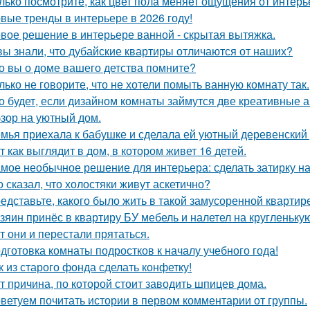
лько посмотрите, как цвет пола меняет ощущения от интерь
вые тренды в интерьере в 2026 году!
вое решение в интерьере ванной - скрытая вытяжка.
вы знали, что дубайские квартиры отличаются от наших?
о вы о доме вашего детства помните?
лько не говорите, что не хотели помыть ванную комнату так.
о будет, если дизайном комнаты займутся две креативные а
зор на уютный дом.
мья приехала к бабушке и сделала ей уютный деревенский
т как выглядит в дом, в котором живет 16 детей.
мое необычное решение для интерьера: сделать затирку на п
о сказал, что холостяки живут аскетично?
едставьте, какого было жить в такой замусоренной квартир
зяин принёс в квартиру БУ мебель и налетел на кругленьку
т они и перестали прятаться.
дготовка комнаты подростков к началу учебного года!
к из старого фонда сделать конфетку!
т причина, по которой стоит заводить шпицев дома.
ветуем почитать истории в первом комментарии от группы.