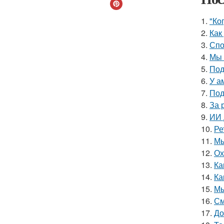
1.
"Ко
2.
Как
3.
Спо
4.
Мы 
5.
Под
6.
У а
7.
Под
8.
За 
9.
ИИ 
10.
Ре
11.
Мы
12.
Ох
13.
Ка
14.
Ка
15.
Мы
16.
См
17.
До