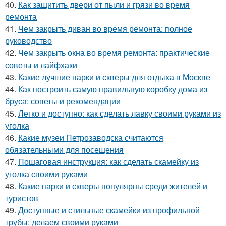
40.
Как защитить двери от пыли и грязи во время
ремонта
41.
Чем закрыть диван во время ремонта: полное
руководство
42.
Чем закрыть окна во время ремонта: практические
советы и лайфхаки
43.
Какие лучшие парки и скверы для отдыха в Москве
44.
Как построить самую правильную коробку дома из
бруса: советы и рекомендации
45.
Легко и доступно: как сделать лавку своими руками из
уголка
46.
Какие музеи Петрозаводска считаются
обязательными для посещения
47.
Пошаговая инструкция: как сделать скамейку из
уголка своими руками
48.
Какие парки и скверы популярны среди жителей и
туристов
49.
Доступные и стильные скамейки из профильной
трубы: делаем своими руками