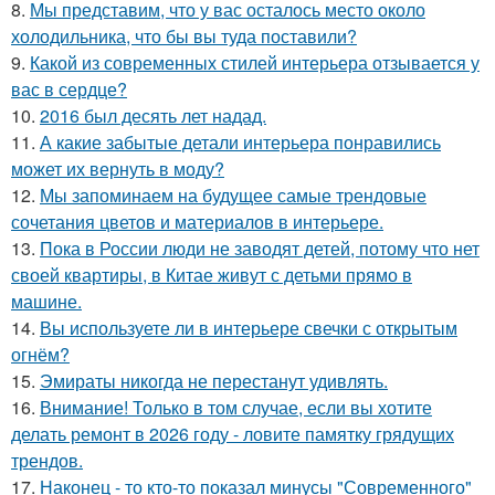
8.
Мы представим, что у вас осталось место около
холодильника, что бы вы туда поставили?
9.
Какой из современных стилей интерьера отзывается у
вас в сердце?
10.
2016 был десять лет надад.
11.
А какие забытые детали интерьера понравились
может их вернуть в моду?
12.
Мы запоминаем на будущее самые трендовые
сочетания цветов и материалов в интерьере.
13.
Пока в России люди не заводят детей, потому что нет
своей квартиры, в Китае живут с детьми прямо в
машине.
14.
Вы используете ли в интерьере свечки с открытым
огнём?
15.
Эмираты никогда не перестанут удивлять.
16.
Внимание! Только в том случае, если вы хотите
делать ремонт в 2026 году - ловите памятку грядущих
трендов.
17.
Наконец - то кто-то показал минусы "Современного"