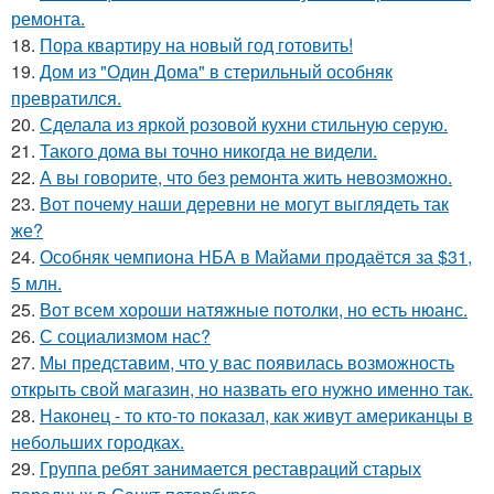
ремонта.
18.
Пора квартиру на новый год готовить!
19.
Дом из "Один Дома" в стерильный особняк
превратился.
20.
Сделала из яркой розовой кухни стильную серую.
21.
Такого дома вы точно никогда не видели.
22.
А вы говорите, что без ремонта жить невозможно.
23.
Вот почему наши деревни не могут выглядеть так
же?
24.
Особняк чемпиона НБА в Майами продаётся за $31,
5 млн.
25.
Вот всем хороши натяжные потолки, но есть нюанс.
26.
С социализмом нас?
27.
Мы представим, что у вас появилась возможность
открыть свой магазин, но назвать его нужно именно так.
28.
Наконец - то кто-то показал, как живут американцы в
небольших городках.
29.
Группа ребят занимается реставраций старых