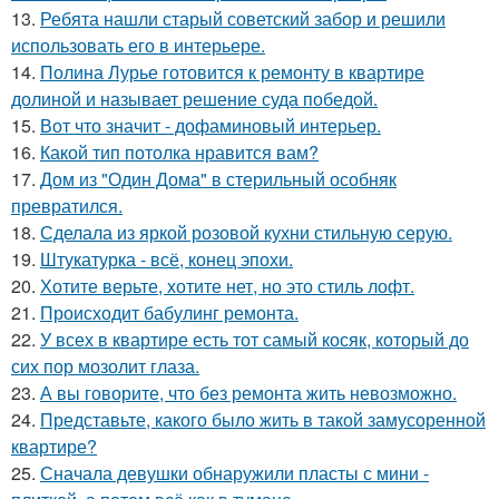
13.
Ребята нашли старый советский забор и решили
использовать его в интерьере.
14.
Полина Лурье готовится к ремонту в квартире
долиной и называет решение суда победой.
15.
Вот что значит - дофаминовый интерьер.
16.
Какой тип потолка нравится вам?
17.
Дом из "Один Дома" в стерильный особняк
превратился.
18.
Сделала из яркой розовой кухни стильную серую.
19.
Штукатурка - всё, конец эпохи.
20.
Хотите верьте, хотите нет, но это стиль лофт.
21.
Происходит бабулинг ремонта.
22.
У всех в квартире есть тот самый косяк, который до
сих пор мозолит глаза.
23.
А вы говорите, что без ремонта жить невозможно.
24.
Представьте, какого было жить в такой замусоренной
квартире?
25.
Сначала девушки обнаружили пласты с мини -