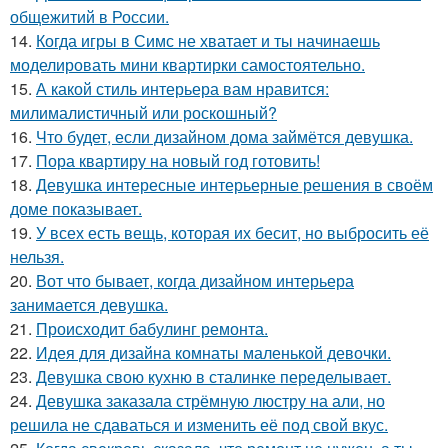
общежитий в России.
14.
Когда игры в Симс не хватает и ты начинаешь
моделировать мини квартирки самостоятельно.
15.
А какой стиль интерьера вам нравится:
милималистичный или роскошный?
16.
Что будет, если дизайном дома займётся девушка.
17.
Пора квартиру на новый год готовить!
18.
Девушка интересные интерьерные решения в своём
доме показывает.
19.
У всех есть вещь, которая их бесит, но выбросить её
нельзя.
20.
Вот что бывает, когда дизайном интерьера
занимается девушка.
21.
Происходит бабулинг ремонта.
22.
Идея для дизайна комнаты маленькой девочки.
23.
Девушка свою кухню в сталинке переделывает.
24.
Девушка заказала стрёмную люстру на али, но
решила не сдаваться и изменить её под свой вкус.