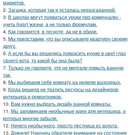
маркетов.
2.
Загадка, которая так и осталась неразгаданной.
3.
В школах могут появиться уроки про коммуналку -
учить будут жизни, а не только формулам.
4.
Как говорится, в тесноте, да не в обиде.
5.
Мы представим, что вы описываете квартиру своему
другу.
6.
А если бы вы решились покрасить кухню в цвет глаз
своего кота, то какой бы она была?
7.
Только не говорите, что не мечтали помыть ванную
так.
8.
Мы выбираем себе комнату на неделю выходных.
9.
Когда решила не тратить ресурсы на дизайнеров
интерьера и ремонтников.
10.
Вам нужно выбрать дизайн ванной комнаты.
11.
Мы запоминаем необычные идеи для интерьера, о
которых многие забыли.
12.
Ничего необычного, просто лестница из золота.
13.
Дожили! Наконец обратили внимание на состояние