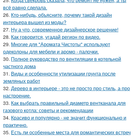
25.
Когда свекровь сказала, что ремонт не нужен, а ты
всё равно сделала.
26.
Кто-нибудь, объясните, почему такой дизайн
интерьера вышел из моды?
27.
Ну а что, современное дизайнерское решение!
28.
Как говорится, угадай регион по видео.
29.
Многие для "Аромата Чистоты" используют
одеколоны для мебели и аромо - палочки.
30.
Полное руководство по вентиляции в котельной
частного дома
31.
Виды и особенности утилизации грунта после
земляных работ
32.
Дерево в интерьере - это не просто про стиль, а про
настроение.
33.
Как выбрать правильный диаметр вентканала для
газового котла: советы и рекомендации
34.
Красиво и популярно - не значит функционально и
практично.
35.
Есть ли особенные места для романтических встреч