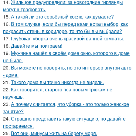
14.
Жильцов предупредили: за новогодние гирлянды
могут штрафовать.
15.
А такой ли это серьёзный косяк, как думаете?
16.
В том случае, если бы перед вами встал выбор, как
покрасить стены в коридоре, то что бы вы выбрали?
17.
Глубокая уборка очень красивой ванной комнаты.
18.
Давайте мы поиграем!
19.
Мужчина нашёл в своём доме окно, которого в доме
не было.
20.
Вы можете не поверить, но это интерьер внутри авто
- дома.
21.
Такого дома вы точно никогда не видели.
22.
Как говорится, старого пса новым трюкам не
научишь.
23.
А почему считается, что уборка - это только женское
занятие?
24.
Страшно представить такую ситуацию, но давайте
постараемся.
25.
Вот они, минусы жить на берегу моря.