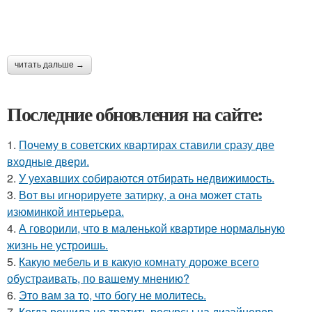
читать дальше →
Последние обновления на сайте:
1.
Почему в советских квартирах ставили сразу две
входные двери.
2.
У уехавших собираются отбирать недвижимость.
3.
Вот вы игнорируете затирку, а она может стать
изюминкой интерьера.
4.
А говорили, что в маленькой квартире нормальную
жизнь не устроишь.
5.
Какую мебель и в какую комнату дороже всего
обустраивать, по вашему мнению?
6.
Это вам за то, что богу не молитесь.
7.
Когда решила не тратить ресурсы на дизайнеров