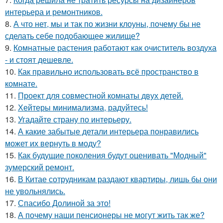
интерьера и ремонтников.
8.
А что нет, мы и так по жизни клоуны, почему бы не
сделать себе подобающее жилище?
9.
Комнатные растения работают как очиститель воздуха
- и стоят дешевле.
10.
Как правильно использовать всё пространство в
комнате.
11.
Проект для совместной комнаты двух детей.
12.
Хейтеры минимализма, радуйтесь!
13.
Угадайте страну по интерьеру.
14.
А какие забытые детали интерьера понравились
может их вернуть в моду?
15.
Как будущие поколения будут оценивать "Модный"
зумерский ремонт.
16.
В Китае сотрудникам раздают квартиры, лишь бы они
не увольнялись.
17.
Спасибо Долиной за это!
18.
А почему наши пенсионеры не могут жить так же?