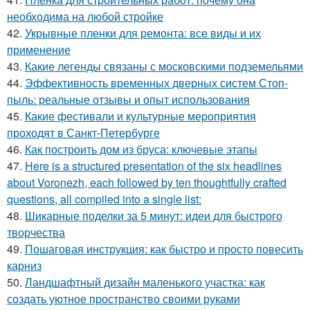
необходима на любой стройке
42.
Укрывные пленки для ремонта: все виды и их
применение
43.
Какие легенды связаны с московскими подземельями
44.
Эффективность временных дверных систем Стоп-
пыль: реальные отзывы и опыт использования
45.
Какие фестивали и культурные мероприятия
проходят в Санкт-Петербурге
46.
Как построить дом из бруса: ключевые этапы
47.
Here is a structured presentation of the six headlines
about Voronezh, each followed by ten thoughtfully crafted
questions, all compiled into a single list:
48.
Шикарные поделки за 5 минут: идеи для быстрого
творчества
49.
Пошаговая инструкция: как быстро и просто повесить
карниз
50.
Ландшафтный дизайн маленького участка: как
создать уютное пространство своими руками