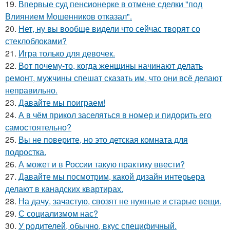
19.
Впервые суд пенсионерке в отмене сделки "под
Влиянием Мошенников отказал".
20.
Нет, ну вы вообще видели что сейчас творят со
стеклоблоками?
21.
Игра только для девочек.
22.
Вот почему-то, когда женщины начинают делать
ремонт, мужчины спешат сказать им, что они всё делают
неправильно.
23.
Давайте мы поиграем!
24.
А в чём прикол заселяться в номер и пидорить его
самостоятельно?
25.
Вы не поверите, но это детская комната для
подростка.
26.
А может и в России такую практику ввести?
27.
Давайте мы посмотрим, какой дизайн интерьера
делают в канадских квартирах.
28.
На дачу, зачастую, свозят не нужные и старые вещи.
29.
С социализмом нас?
30.
У родителей, обычно, вкус специфичный.