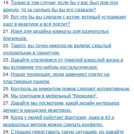
19.
Только в том случае, если бы у вас был дом под
аренду, то за сколько бы вы его сдавали?
20.
Вот что бы вы сделали с котом, который устраивает
хаос в квартире и всё портит?
21.
Идея для дизайна комнаты для разнополых
близнецов.
22.
Такого, вы точно никогда не видели: скрытый
холодильник в гарнитуре.
23.
Давайте отвлечёмся от тяжёлой взрослой жизни и
мы вспомним что-нибудь ностальгическое.
24.
Новая тенденция: люди заменяют плитку на
пластиковые панели.
25.
Контроль за ремонтом домов сделают коллективным.
26.
Мы поиграем в мебельный "Крокодил".
27.
Давайте мы посмотрим, какой дизайн интерьера
делают в канадских квартирах.
28.
Когда у людей работает фантазия, даже в 43-х
квадратных метров можно сделать конфетку.
29.
Страшно представить такую ситуацию, но давайте