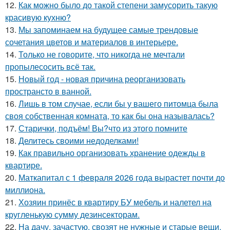
12.
Как можно было до такой степени замусорить такую
красивую кухню?
13.
Мы запоминаем на будущее самые трендовые
сочетания цветов и материалов в интерьере.
14.
Только не говорите, что никогда не мечтали
пропылесосить всё так.
15.
Новый год - новая причина реорганизовать
пространсто в ванной.
16.
Лишь в том случае, если бы у вашего питомца была
своя собственная комната, то как бы она называлась?
17.
Старички, подъём! Вы?что из этого помните
18.
Делитесь своими недоделками!
19.
Как правильно организовать хранение одежды в
квартире.
20.
Маткапитал с 1 февраля 2026 года вырастет почти до
миллиона.
21.
Хозяин принёс в квартиру БУ мебель и налетел на
кругленькую сумму дезинсекторам.
22.
На дачу, зачастую, свозят не нужные и старые вещи.