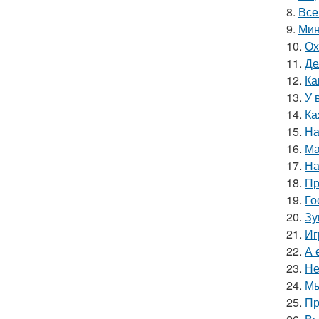
8.
Все
9.
Мин
10.
Ох
11.
Де
12.
Ка
13.
У 
14.
Ка
15.
На
16.
Ма
17.
На
18.
Пр
19.
Го
20.
Зу
21.
Иг
22.
А 
23.
Не
24.
Мы
25.
Пр