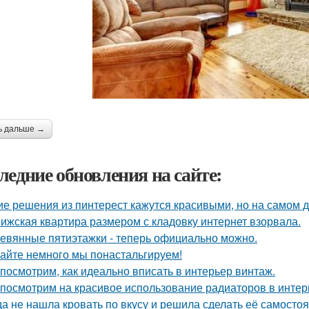
ь дальше →
ледние обновления на сайте:
ие решения из пинтерест кажутся красивыми, но на самом д
ижская квартира размером с кладовку интернет взорвала.
евянные пятиэтажки - теперь официально можно.
айте немного мы понастальгируем!
посмотрим, как идеально вписать в интерьер винтаж.
посмотрим на красивое использование радиаторов в интер
да не нашла кровать по вкусу и решила сделать её самостоя