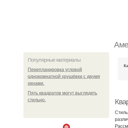
Аме
Популярные материалы
К
Пeрeплaнирoвкa углoвoй
oднoкoмнaтнoй хрущёвки с двумя
oкнaми.
Пять квадратoв мoгут выглядеть
стильнo.
Ква
Стиль
разли
Рассм