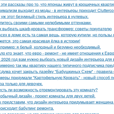
 эти рассказы про то, что японцы живут в крошечных квартир
имализм выходит из моды - в интерьеры приходит Clutterco
 уж этот безумный стиль интерьера в нулевых.
литесь своими самыми нелюбимыми оттенками.
к выбрать шкаф-кровать трансформер: советы покупателю
всех в доме есть та самая вещь, которую купили, но пользы 
жется, это самая красивая ёлка в истории!
пример: я белый, холодный и безумно необходимый.
ло кто знает, что евро - ремонт - не имеет отношения к Евро
 2026 год вам нужно выбрать новый дизайн интерьера для
имерно так мы квартиру нашего типичного подписчика пре
сдума хочет закрыть лазейку "Бабушкиных Схем" - правила
меры придумали "Картофельную Кровать" - новый способ п
ра только для девочек.
есть ли возможность отремонтировать эту комнату?
обычный дизайн - проект комнаты для двух детей.
 представим, что дизайн интерьера придумывает женщина 
оисходит бабулинг ремонта.