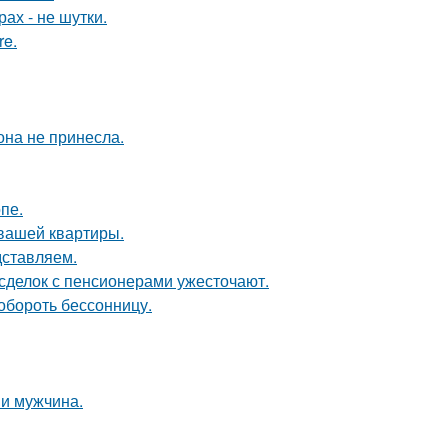
ах - не шутки.
re.
она не принесла.
пе.
 вашей квартиры.
дставляем.
 сделок с пенсионерами ужесточают.
обороть бессонницу.
и мужчина.