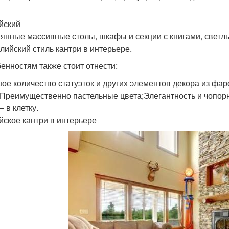
йский
янные массивные столы, шкафы и секции с книгами, светлые
глийский стиль кантри в интерьере.
бенностям также стоит отнести:
ое количество статуэток и других элементов декора из фа
;Преимущественно пастельные цвета;Элегантность и чопор
– в клетку.
йское кантри в интерьере