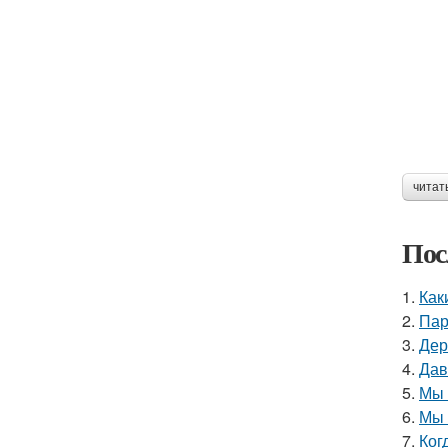
читат
Пос
1.
Как
2.
Пар
3.
Дер
4.
Дав
5.
Мы 
6.
Мы 
7.
Ког