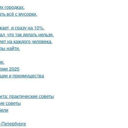
их городках.
ть всё с мусорки.
ает, и сразу на 10%.
л, что так делать нельзя.
яет на каждого человека.
ры найти.
ие.
доме 2025
ации и преимущества
нта: практические советы
кие советы
бели
т-Петербурге