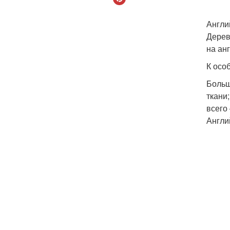
Англи
Дерев
на ан
К осо
Больш
ткани
всего 
Англи