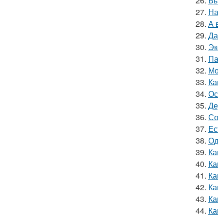
26.
Вы
27.
На
28.
А 
29.
Да
30.
Эк
31.
Па
32.
Мо
33.
Ка
34.
Ос
35.
Де
36.
Со
37.
Ес
38.
Од
39.
Ка
40.
Ка
41.
Ка
42.
Ка
43.
Ка
44.
Ка