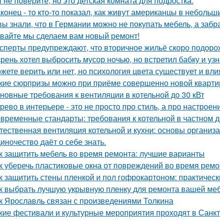
 не поверите, но это детская комната для подростка.
конец - то кто-то показал, как живут американцы в небольш
вы знали, что в Германии можно не покупать мебель, а забра
вайте мы сделаем вам новый ремонт!
сперты предупреждают, что вторичное жильё скоро подорож
рень хотел выбросить мусор ночью, но встретил бабку и узна
жете верить или нет, но психология цвета существует и вли
кие сюрпризы можно при приёме совершенно новой кварти
новные требования к вентиляции в котельной до 30 кВт
рево в интерьере - это не просто про стиль, а про настроен
временные стандарты: требования к котельной в частном 
тественная вентиляция котельной и кухни: основы организ
иночество даёт о себе знать.
к защитить мебель во время ремонта: лучшие варианты
к уберечь пластиковые окна от повреждений во время ремо
к защитить стены пленкой и пол гофрокартоном: практичес
к выбрать лучшую укрывную пленку для ремонта вашей ме
к Ярославль связан с произведениями Толкина
кие фестивали и культурные мероприятия проходят в Санк