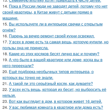
13.
Семейную ипотеку хотят привязать к числу детей.
14.
Пока в России люди не заводят детей, потому что нет
своей квартиры, в Китае живут с детьми прямо в
машине.
15.
Вы используете ли в интерьере свечки с открытым
огнём?
16.
Парень за вечер ремонт своей кухни освежил.
17.
У всех в доме есть та самая вещь, которую купили, но
пользы она не принесла.
18.
Какие из этих косяков бесят лично вас и почему?
19.
А что было в вашей квартире или доме, когда вы в
него переехали?
20.
Ещё подборка необычных типов интерьера, о
которых вы точно не знали.
21.
А такой ли это серьёзный косяк, как думаете?
22.
У всех есть вещь, которая их бесит, но выбросить её
нельзя.
23.
Вот как выглядит в дом, в котором живет 16 детей.
24.
У вас любимая комната в квартире или дома есть?