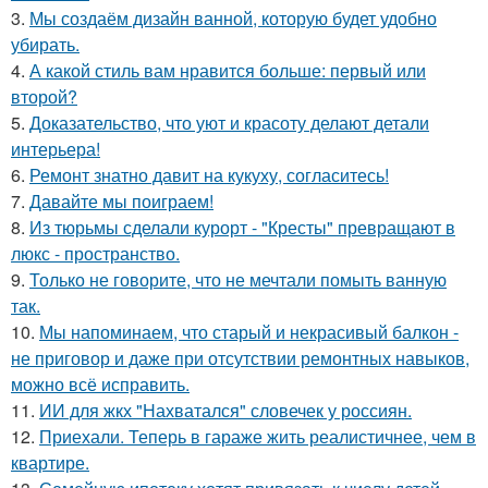
3.
Мы создаём дизайн ванной, которую будет удобно
убирать.
4.
А какой стиль вам нравится больше: первый или
второй?
5.
Доказательство, что уют и красоту делают детали
интерьера!
6.
Ремонт знатно давит на кукуху, согласитесь!
7.
Давайте мы поиграем!
8.
Из тюрьмы сделали курорт - "Кресты" превращают в
люкс - пространство.
9.
Только не говорите, что не мечтали помыть ванную
так.
10.
Мы напоминаем, что старый и некрасивый балкон -
не приговор и даже при отсутствии ремонтных навыков,
можно всё исправить.
11.
ИИ для жкх "Нахватался" словечек у россиян.
12.
Приехали. Теперь в гараже жить реалистичнее, чем в
квартире.