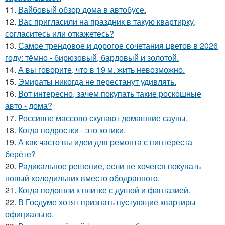
11.
Вайбовый обзор дома в автобусе.
12.
Вас пригласили на праздник в такую квартирку,
согласитесь или откажетесь?
13.
Самое трендовое и дорогое сочетания цветов в 2026
году: тёмно - бирюзовый, бардовый и золотой.
14.
А вы говорите, что в 19 м. жить невозможно.
15.
Эмираты никогда не перестанут удивлять.
16.
Вот интересно, зачем покупать такие роскошные
авто - дома?
17.
Россияне массово скупают домашние сауны.
18.
Когда подростки - это котики.
19.
А как часто вы идеи для ремонта с пинтереста
берёте?
20.
Радикальное решение, если не хочется покупать
новый холодильник вместо ободранного.
21.
Когда подошли к плитке с душой и фантазией.
22.
В Госдуме хотят признать пустующие квартиры
официально.