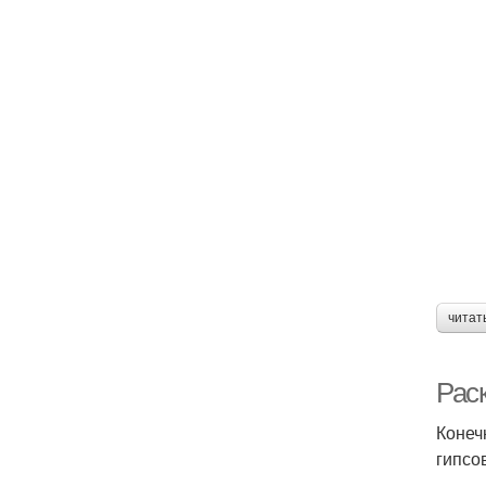
читат
Рас
Конеч
гипсо