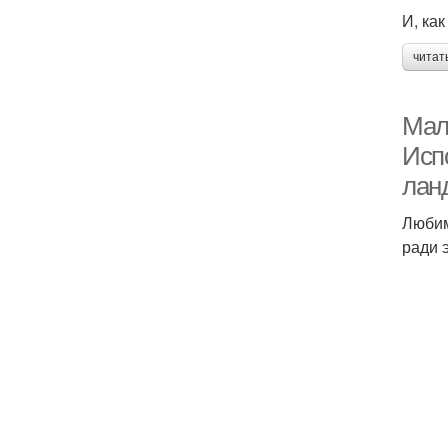
И, ка
читат
Мал
Исп
лан
Любим
ради 