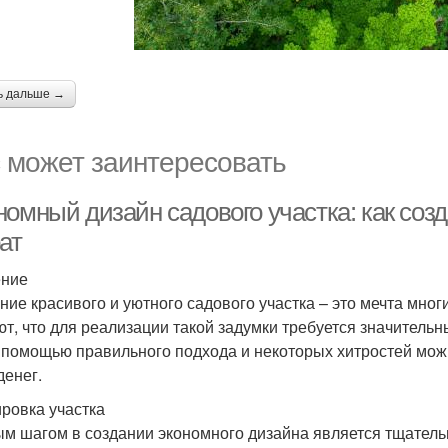
ь дальше →
 может заинтересовать
номный дизайн садового участка: как соз
ат
ение
ние красивого и уютного садового участка – это мечта мно
ют, что для реализации такой задумки требуется значительн
С помощью правильного подхода и некоторых хитростей мож
денег.
ровка участка
м шагом в создании экономного дизайна является тщательн