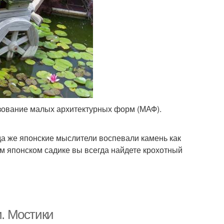
зование малых архитектурных форм (МАФ).
а же японские мыслители воспевали камень как
м японском садике вы всегда найдете крохотный
. Мостики