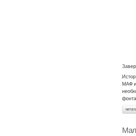
Завер
Истор
МАФ и
необх
фонта
читат
Мал