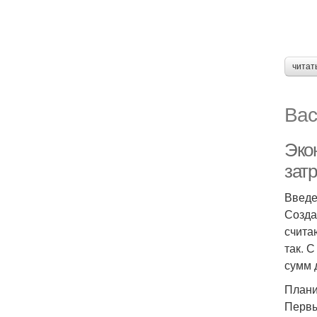
читат
Вас
Эко
затр
Введ
Созда
счита
так. 
сумм 
Плани
Первы