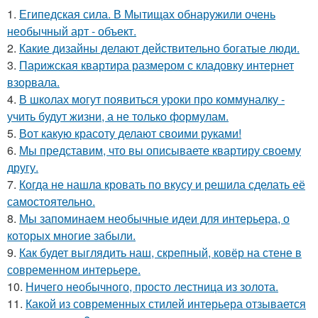
1.
Египедская сила. В Мытищах обнаружили очень
необычный арт - объект.
2.
Какие дизайны делают действительно богатые люди.
3.
Парижская квартира размером с кладовку интернет
взорвала.
4.
В школах могут появиться уроки про коммуналку -
учить будут жизни, а не только формулам.
5.
Вот какую красоту делают своими руками!
6.
Мы представим, что вы описываете квартиру своему
другу.
7.
Когда не нашла кровать по вкусу и решила сделать её
самостоятельно.
8.
Мы запоминаем необычные идеи для интерьера, о
которых многие забыли.
9.
Как будет выглядить наш, скрепный, ковёр на стене в
современном интерьере.
10.
Ничего необычного, просто лестница из золота.
11.
Какой из современных стилей интерьера отзывается