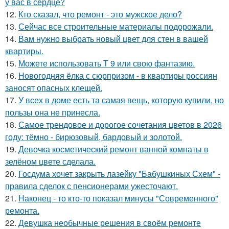
у вас в сердце?
12.
Кто сказал, что ремонт - это мужское дело?
13.
Сейчас все строительные материалы подорожали.
14.
Вам нужно выбрать новый цвет для стен в вашей
квартиры.
15.
Можете использовать Т 9 или свою фантазию.
16.
Новогодняя ёлка с сюрпризом - в квартиры россиян
заносят опасных клещей.
17.
У всех в доме есть та самая вещь, которую купили, но
пользы она не принесла.
18.
Самое трендовое и дорогое сочетания цветов в 2026
году: тёмно - бирюзовый, бардовый и золотой.
19.
Девочка косметический ремонт ванной комнаты в
зелёном цвете сделала.
20.
Госдума хочет закрыть лазейку "Бабушкиных Схем" -
правила сделок с пенсионерами ужесточают.
21.
Наконец - то кто-то показал минусы "Современного"
ремонта.
22.
Девушка необычные решения в своём ремонте