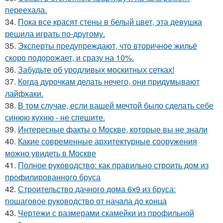
переехала.
34.
Пока все красят стены в белый цвет, эта девушка
решила играть по-другому.
35.
Эксперты предупреждают, что вторичное жильё
скоро подорожает, и сразу на 10%.
36.
Забудьте об уродливых москитных сетках!
37.
Когда дурочкам делать нечего, они придумывают
лайфхаки.
38.
В том случае, если вашей мечтой было сделать себе
синюю кухню - не спешите.
39.
Интересные факты о Москве, которые вы не знали
40.
Какие современные архитектурные сооружения
можно увидеть в Москве
41.
Полное руководство: как правильно строить дом из
профилированного бруса
42.
Строительство дачного дома 6х9 из бруса:
пошаговое руководство от начала до конца
43.
Чертежи с размерами скамейки из профильной