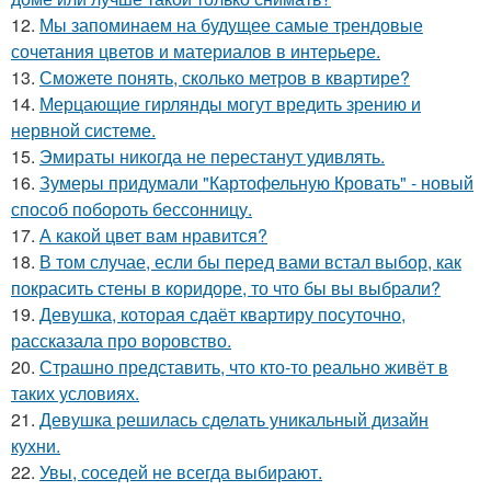
12.
Мы запоминаем на будущее самые трендовые
сочетания цветов и материалов в интерьере.
13.
Сможете понять, сколько метров в квартире?
14.
Мерцающие гирлянды могут вредить зрению и
нервной системе.
15.
Эмираты никогда не перестанут удивлять.
16.
Зумеры придумали "Картофельную Кровать" - новый
способ побороть бессонницу.
17.
А какой цвет вам нравится?
18.
В том случае, если бы перед вами встал выбор, как
покрасить стены в коридоре, то что бы вы выбрали?
19.
Девушка, которая сдаёт квартиру посуточно,
рассказала про воровство.
20.
Страшно представить, что кто-то реально живёт в
таких условиях.
21.
Девушка решилась сделать уникальный дизайн
кухни.
22.
Увы, соседей не всегда выбирают.