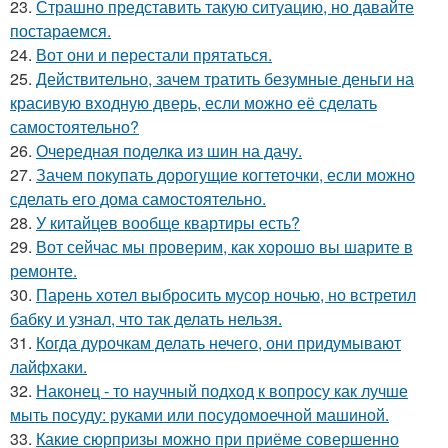
23.
Страшно представить такую ситуацию, но давайте
постараемся.
24.
Вот они и перестали прятаться.
25.
Действительно, зачем тратить безумные деньги на
красивую входную дверь, если можно её сделать
самостоятельно?
26.
Очередная поделка из шин на дачу.
27.
Зачем покупать дорогущие когтеточки, если можно
сделать его дома самостоятельно.
28.
У китайцев вообще квартиры есть?
29.
Вот сейчас мы проверим, как хорошо вы шарите в
ремонте.
30.
Парень хотел выбросить мусор ночью, но встретил
бабку и узнал, что так делать нельзя.
31.
Когда дурочкам делать нечего, они придумывают
лайфхаки.
32.
Наконец - то научный подход к вопросу как лучше
мыть посуду: руками или посудомоечной машиной.
33.
Какие сюрпризы можно при приёме совершенно