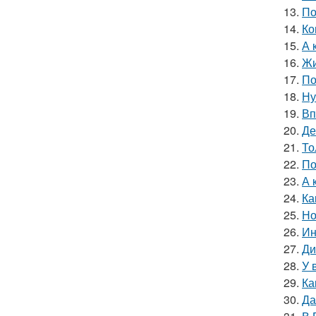
13.
По
14.
Ко
15.
А 
16.
Жи
17.
По
18.
Ну
19.
Вп
20.
Де
21.
То
22.
По
23.
А 
24.
Ка
25.
Но
26.
Ин
27.
Ди
28.
У 
29.
Ка
30.
Да