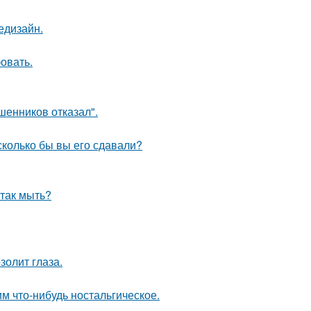
едизайн.
овать.
шенников отказал".
 сколько бы вы его сдавали?
 так мыть?
золит глаза.
м что-нибудь ностальгическое.