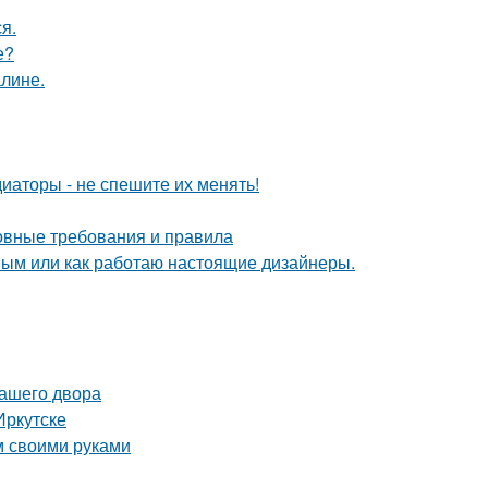
я.
е?
алине.
диаторы - не спешите их менять!
новные требования и правила
ным или как работаю настоящие дизайнеры.
вашего двора
Иркутске
м своими руками