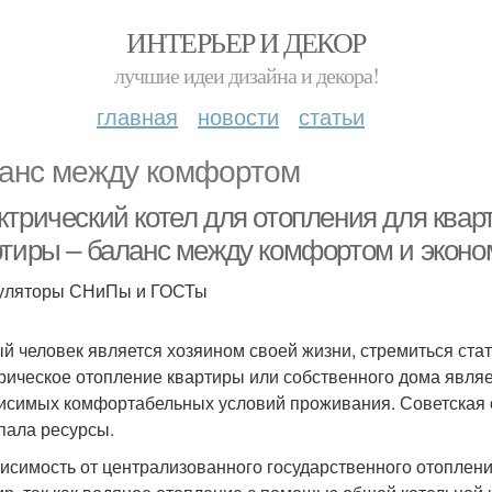
ИНТЕРЬЕР И ДЕКОР
лучшие идеи дизайна и декора!
главная
новости
статьи
анс между комфортом
ктрический котел для отопления для квар
ртиры – баланс между комфортом и экон
уляторы СНиПы и ГОСТы
й человек является хозяином своей жизни, стремиться ста
рическое отопление квартиры или собственного дома явля
исимых комфортабельных условий проживания. Советская о
пала ресурсы.
исимость от централизованного государственного отоплен