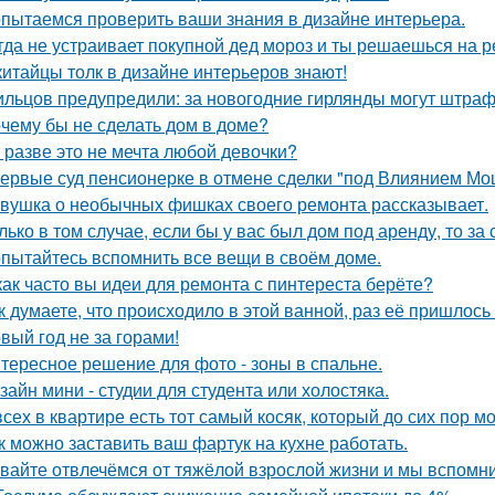
пытаемся проверить ваши знания в дизайне интерьера.
гда не устраивает покупной дед мороз и ты решаешься на р
китайцы толк в дизайне интерьеров знают!
льцов предупредили: за новогодние гирлянды могут штраф
чему бы не сделать дом в доме?
 разве это не мечта любой девочки?
ервые суд пенсионерке в отмене сделки "под Влиянием Мо
вушка о необычных фишках своего ремонта рассказывает.
лько в том случае, если бы у вас был дом под аренду, то за
пытайтесь вспомнить все вещи в своём доме.
как часто вы идеи для ремонта с пинтереста берёте?
к думаете, что происходило в этой ванной, раз её пришлось
вый год не за горами!
тересное решение для фото - зоны в спальне.
зайн мини - студии для студента или холостяка.
всех в квартире есть тот самый косяк, который до сих пор мо
к можно заставить ваш фартук на кухне работать.
вайте отвлечёмся от тяжёлой взрослой жизни и мы вспомни