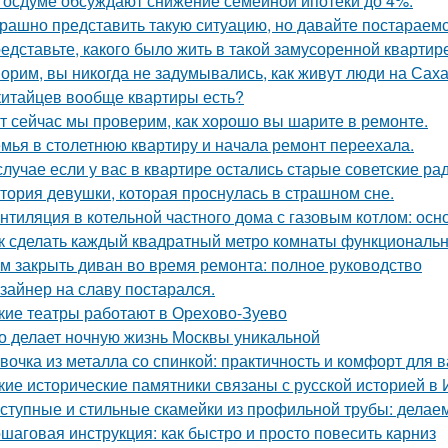
Госдуме обсуждают снижение семейной ипотеки до 4%.
рашно представить такую ситуацию, но давайте постараемс
едставьте, какого было жить в такой замусоренной квартир
орим, вы никогда не задумывались, как живут люди на Сах
китайцев вообще квартиры есть?
т сейчас мы проверим, как хорошо вы шарите в ремонте.
мья в столетнюю квартиру и начала ремонт переехала.
случае если у вас в квартире остались старые советские ра
тория девушки, которая проснулась в страшном сне.
нтиляция в котельной частного дома с газовым котлом: ос
к сделать каждый квадратный метро комнаты функциональ
м закрыть диван во время ремонта: полное руководство
зайнер на славу постарался.
кие театры работают в Орехово-Зуево
о делает ночную жизнь Москвы уникальной
вочка из металла со спинкой: практичность и комфорт для 
кие исторические памятники связаны с русской историей в 
ступные и стильные скамейки из профильной трубы: делае
шаговая инструкция: как быстро и просто повесить карниз