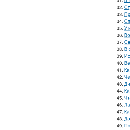
31.
В 
32.
Ст
33.
Пр
34.
Сп
35.
У 
36.
Во
37.
Се
38.
В 
39.
Ис
40.
Ве
41.
Ка
42.
Че
43.
Ди
44.
Ка
45.
Чт
46.
Ла
47.
Ка
48.
До
49.
По