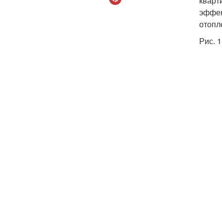
кварт
эффек
отопл
Рис. 