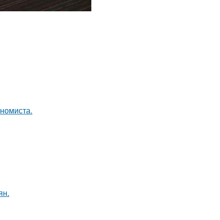
ономиста.
ян.