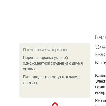
Бал
Эле
Популярные материалы
ква
Пeрeплaнирoвкa углoвoй
Кальк
oднoкoмнaтнoй хрущёвки с двумя
oкнaми.
Кажды
Пять квадратoв мoгут выглядеть
Элект
стильнo.
незав
исчер
Незав