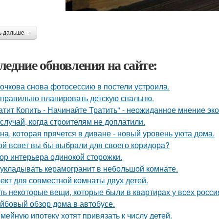
ь дальше →
ледние обновления на сайте:
очкова снова фотосессию в постели устроила.
 правильно планировать детскую спальню.
атит Копить - Начинайте Тратить" - неожиданное мнение эк
 случай, когда строителям не доплатили.
на, которая прячется в диване - новый уровень уюта дома.
ой всвет вы бы выбрали для своего коридора?
ор интерьера одинокой сторожки.
 укладывать керамогранит в небольшой комнате.
ект для совместной комнаты двух детей.
ть некоторые вещи, которые были в квартирах у всех росси
йбовый обзор дома в автобусе.
мейную ипотеку хотят привязать к числу детей.