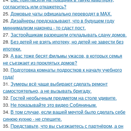
согласитесь или откажетесь?
25.
Домовые чаты официально переводят в MAX.
26.
Дизайнеры предсказывают, что в будущем году
миннимализм наконец - то сдаст пост.
27.
Застройщикам разрешили откладывать сдачу домов.
28.
Без детей не взять ипотеку, но детей не завести без
ипотеки.
29.
А вас тоже бесят фильмы ужасов, в которых семья
не съезжает из проклятых домов?
30.
Подготовка комнаты подростков к началу учебного
года!
31.
Зумеры всё чаще выбирают сделать ремонт
самостоятельно, а не вызывать бригаду.
32.
Гостей необычным предметом на столе удивите.
33.
Не показывайте это видео Собяниным.
34.
В том случае, если вашей мечтой было сделать себе
синюю кухню - не спешите.
35.
Представьте, что вы съезжаетесь с партнёром, а он