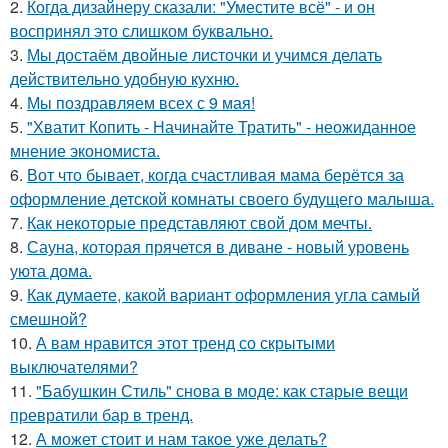
2.
Когда дизайнеру сказали: "Уместите всё" - и он
воспринял это слишком буквально.
3.
Мы достаём двойные листочки и учимся делать
действительно удобную кухню.
4.
Мы поздравляем всех с 9 мая!
5.
"Хватит Копить - Начинайте Тратить" - неожиданное
мнение экономиста.
6.
Вот что бывает, когда счастливая мама берётся за
оформление детской комнаты своего будущего малыша.
7.
Как некоторые представляют свой дом мечты.
8.
Сауна, которая прячется в диване - новый уровень
уюта дома.
9.
Как думаете, какой вариант оформления угла самый
смешной?
10.
А вам нравится этот тренд со скрытыми
выключателями?
11.
"Бабушкин Стиль" снова в моде: как старые вещи
превратили бар в тренд.
12.
А может стоит и нам такое уже делать?