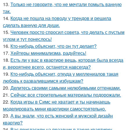
13.
Только не говорите, что не мечтали помыть ванную
так.
14.
Когда не пошла на поводу у трендов и решила
сделать ванную для души.
15.
Человек просто спросил совета, что делать с пустым
углом и тут понеслось!
16.
Кто-нибудь объяснит, что он тут делает?
17.
Хейтеры минимализма, радуйтесь!
18.
Есть ли у вас в квартире вещь, которая была всегда
и, вероятнее всего, останется навсегда?
19.
Кто-нибудь объяснит, откуда у миллениалов такая
любовь к развалившимся избушкам?
20.
Делитесь своими самыми нелюбимыми оттенками.
21.
Сейчас все строительные материалы подорожали.
22.
Когда игры в Симс не хватает и ты начинаешь
моделировать мини квартирки самостоятельно.
23.
А вы знали, что есть женский и мужской дизайн
квартир?
24.
Вас пригласили на праздник в такую квартирку,