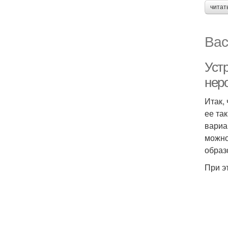
читат
Вас
Уст
нер
Итак,
ее та
вариа
можно
образ
При э