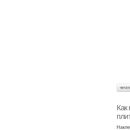
читат
Как
пли
Накле