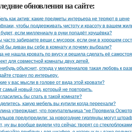
ледние обновления на сайте:
ель как актив: какие предметы интерьера не теряют в цене
фхаки, чтобы поддерживать чистоту и красоту в вашем жил
 будет, если миллениалу в руки попадёт хрущёвка?
ы часто забираете вещи с мусорок, если они в хорошем сос
ой бы диван вы себе в комнату и почему выбрали?
да не нашла кровать по вкусу и решила сделать её самостоя
ект для совместной комнаты двух детей.
-нибудь объяснит, откуда у миллениалов такая любовь к р
дайте страну по интерьеру.
кие у вас мысли в голове от вида этой кровати?
т самый новый год, который не повторить.
гласились бы спать в такой комнате?
делитесь, какую мебель вы купили когда переехали?
лина утверждает, что покупательница "не Проявила Осмотри
льцов предупредили: за новогодние гирлянды могут штраф
т, ну вы вообще видели что сейчас творят со стеклоблокам
збирайте приблуды для шкафов, о которых вы даже подумат