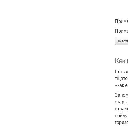
Приме
Приме
читат
Как 
Есть 
тщате
«как 
Запом
стары
отвал
пойду
гориз