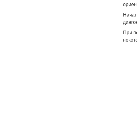
ориен
Начат
диаго
При п
некот