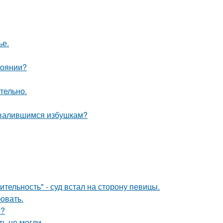
ье.
тоянии?
тельно.
азвалившимся избушкам?
тельность" - суд встал на сторону певицы.
овать.
и?
ь не могли.