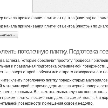
р начала приклеивания плитки от центра (люстра) по прям
р начала приклеивания плитки от центра (люстры) по диаг
ь дальше →
клеить потолочную плитку. Подготовка по
два аспекта, которые обеспечат простоту процесса приклеи
льная и правильная подготовка оклеиваемой поверхности. Д
есть», поверх старой побелки или старого лакокрасочного п
ните: клеить потолочную плитку поверх старых материалов 
й материал крайне прочно держится на черной поверхности.
ивается хлопьями. Во всех остальных случаях поверхность
т прахом: плитка, посаженная даже на самый мощный и дор
онтальной поверхности помещения совсем недолго.