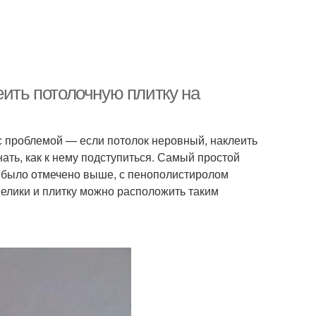
еить потолочную плитку на
я с проблемой — если потолок неровный, наклеить
нать, как к нему подступиться. Самый простой
к было отмечено выше, с пенополистиролом
велики и плитку можно расположить таким