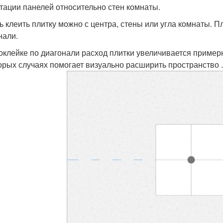
тации панелей относительно стен комнаты.
ь клеить плитку можно с центра, стены или угла комнаты. П
нали.
оклейке по диагонали расход плитки увеличивается примерн
орых случаях помогает визуально расширить пространство .