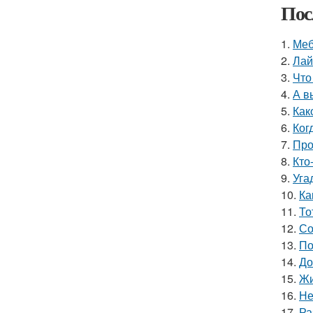
Пос
1.
Меб
2.
Лай
3.
Что
4.
А в
5.
Как
6.
Ког
7.
Про
8.
Кто
9.
Уга
10.
Ка
11.
То
12.
Со
13.
По
14.
До
15.
Жи
16.
Не
17.
Ра