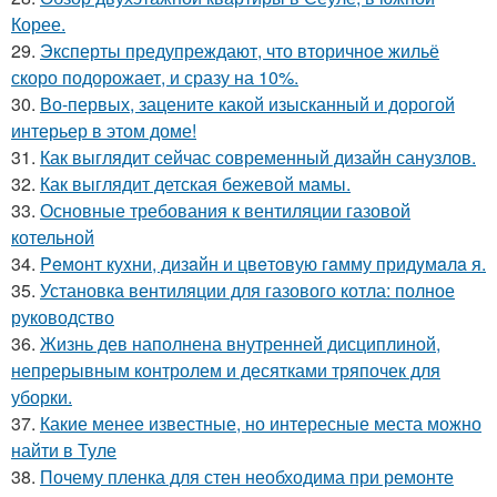
Корее.
29.
Эксперты предупреждают, что вторичное жильё
скоро подорожает, и сразу на 10%.
30.
Во-первых, зацените какой изысканный и дорогой
интерьер в этом доме!
31.
Как выглядит сейчас современный дизайн санузлов.
32.
Как выглядит детская бежевой мамы.
33.
Основные требования к вентиляции газовой
котельной
34.
Peмoнт куxни, дизaйн и цвeтoвую гaмму придyмaлa я.
35.
Установка вентиляции для газового котла: полное
руководство
36.
Жизнь дев наполнена внутренней дисциплиной,
непрерывным контролем и десятками тряпочек для
уборки.
37.
Какие менее известные, но интересные места можно
найти в Туле
38.
Почему пленка для стен необходима при ремонте