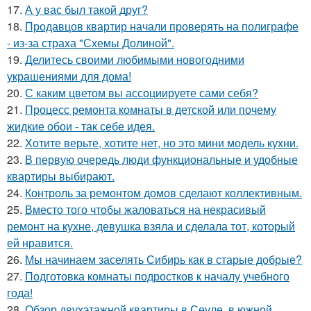
17.
А у вас был такой друг?
18.
Продавцов квартир начали проверять на полиграфе
- из-за страха "Схемы Долиной".
19.
Делитесь своими любимыми новогодними
украшениями для дома!
20.
С каким цветом вы ассоциируете сами себя?
21.
Процесс ремонта комнаты в детской или почему
жидкие обои - так себе идея.
22.
Хотите верьте, хотите нет, но это мини модель кухни.
23.
В первую очередь люди функциональные и удобные
квартиры выбирают.
24.
Контроль за ремонтом домов сделают коллективным.
25.
Вместо того чтобы жаловаться на некрасивый
ремонт на кухне, девушка взяла и сделала тот, который
ей нравится.
26.
Мы начинаем заселять Сибирь как в старые добрые?
27.
Подготовка комнаты подростков к началу учебного
года!
28.
Обзор двухэтажной квартиры в Сеуле, в южной