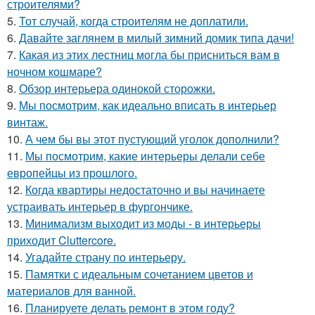
строителями?
5.
Тот случай, когда строителям не доплатили.
6.
Давайте заглянем в милый зимний домик типа дачи!
7.
Какая из этих лестниц могла бы присниться вам в
ночном кошмаре?
8.
Обзор интерьера одинокой сторожки.
9.
Мы посмотрим, как идеально вписать в интерьер
винтаж.
10.
А чем бы вы этот пустующий уголок дополнили?
11.
Мы посмотрим, какие интерьеры делали себе
европейцы из прошлого.
12.
Когда квартиры недостаточно и вы начинаете
устраивать интерьер в фургончике.
13.
Минимализм выходит из моды - в интерьеры
приходит Cluttercore.
14.
Угадайте страну по интерьеру.
15.
Памятки с идеальным сочетанием цветов и
материалов для ванной.
16.
Планируете делать ремонт в этом году?