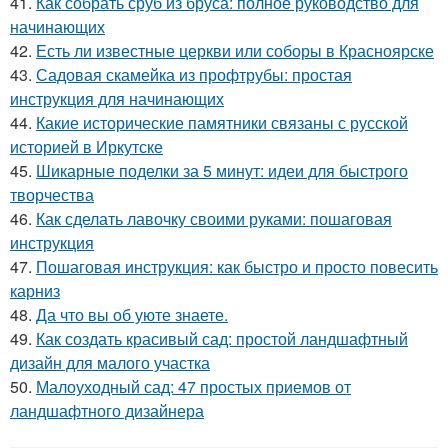
41.
Как собрать сруб из бруса: полное руководство для
начинающих
42.
Есть ли известные церкви или соборы в Красноярске
43.
Садовая скамейка из профтрубы: простая
инструкция для начинающих
44.
Какие исторические памятники связаны с русской
историей в Иркутске
45.
Шикарные поделки за 5 минут: идеи для быстрого
творчества
46.
Как сделать лавочку своими руками: пошаговая
инструкция
47.
Пошаговая инструкция: как быстро и просто повесить
карниз
48.
Да что вы об уюте знаете.
49.
Как создать красивый сад: простой ландшафтный
дизайн для малого участка
50.
Малоуходный сад: 47 простых приемов от
ландшафтного дизайнера