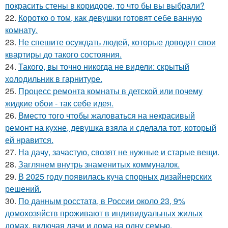
покрасить стены в коридоре, то что бы вы выбрали?
22.
Коротко о том, как девушки готовят себе ванную
комнату.
23.
Не спешите осуждать людей, которые доводят свои
квартиры до такого состояния.
24.
Такого, вы точно никогда не видели: скрытый
холодильник в гарнитуре.
25.
Процесс ремонта комнаты в детской или почему
жидкие обои - так себе идея.
26.
Вместо того чтобы жаловаться на некрасивый
ремонт на кухне, девушка взяла и сделала тот, который
ей нравится.
27.
На дачу, зачастую, свозят не нужные и старые вещи.
28.
Заглянем внутрь знаменитых коммуналок.
29.
В 2025 году появилась куча спорных дизайнерских
решений.
30.
По данным росстата, в России около 23, 9%
домохозяйств проживают в индивидуальных жилых
домах, включая дачи и дома на одну семью.