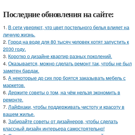
Последние обновления на сайте:
1.
В сети уверяют, что цвет постельного белья влияет на
личную жизнь.
2.
Город на воде для 80 тысяч человек хотят запустить к
2030 году.
3.
Коротко о дизайне квартир разных поколений.
4.
Оказывается, можно сделать ремонт так, чтобы не был
заметен бардак.
5.
А некоторые до сих пор боятся заказывать мебель с
маркетов.
6.
Держите советы о том, на чём нельзя экономить в
ремонте.
7.
Лайфхаки, чтобы поддерживать чистоту и красоту в
вашем жилье.
8.
Забирайте советы от дизайнеров, чтобы сделать
классный дизайн интерьера самостоятельно!