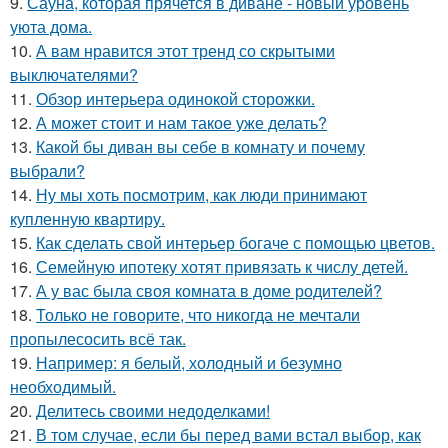
9.
Сауна, которая прячется в диване - новый уровень
уюта дома.
10.
А вам нравится этот тренд со скрытыми
выключателями?
11.
Обзор интерьера одинокой сторожки.
12.
А может стоит и нам такое уже делать?
13.
Какой бы диван вы себе в комнату и почему
выбрали?
14.
Ну мы хоть посмотрим, как люди принимают
купленную квартиру.
15.
Как сделать свой интерьер богаче с помощью цветов.
16.
Семейную ипотеку хотят привязать к числу детей.
17.
А у вас была своя комната в доме родителей?
18.
Только не говорите, что никогда не мечтали
пропылесосить всё так.
19.
Например: я белый, холодный и безумно
необходимый.
20.
Делитесь своими недоделками!
21.
В том случае, если бы перед вами встал выбор, как