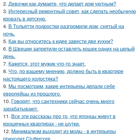
2.
Девочки как думаете, что делает дом уютным?
3.
Интересный ремонтный совет, как сделать необычную
кровать в детскую.
4.
В Тольятти подростки разгромили дом, снятый на
ночь.
5.
Как вы относитесь к идее завести две кухни?
6.
В Швеции запретили оставлять кошек одних на целый
день.
7.
Кажется, этот мужик что-то знает.
8.
Что, по вашему мнению, должно быть в квартире
настоящего холостяка?
9.
Мы посмотрим, какие интерьеры делали себе
европейцы из прошлого.
10.
Говорят, что сантехники сейчас очень много
зарабатывают.
11.
Все эти рассказы про то, что японцы живут в
крошечных квартирах - не шутки.
12.
Минимализм выходит из моды - в интерьеры
приходит Cluttercore.