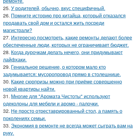
ремонте.
25.
У родителей, обычно, вкус специфичный.
26.
Помните историю про китайца, который отказался
продавать свой дом и остался жить посреди
магистрали?
27.
Интересно посмотреть, какие ремонты делают более
обеспеченные люди, которых не ограничивает бюджет.
28.
Когда дурочкам делать нечего, они придумывают
лайфхаки.
29.
Гениальное решение, о котором мало кто
задумывается: мусоропровод прямо в столешнице.
30.
Какие сюрпризы можно при приёме совершенно
новой квартиры найти.
31.
Многие для "Аромата Чистоты" используют
одеколоны для мебели и аромо - палочки.
32.
Не просто отреставрированный стол, а память о
поколениях семьи.
33.
Экономия в ремонте не всегда может сыграть вам на
руку.