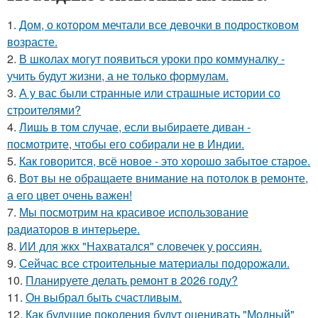
1.
Дом, о котором мечтали все девочки в подростковом
возрасте.
2.
В школах могут появиться уроки про коммуналку -
учить будут жизни, а не только формулам.
3.
А у вас были странные или страшные истории со
строителями?
4.
Лишь в том случае, если выбираете диван -
посмотрите, чтобы его собирали не в Индии.
5.
Как говорится, всё новое - это хорошо забытое старое.
6.
Вот вы не обращаете внимание на потолок в ремонте,
а его цвет очень важен!
7.
Мы посмотрим на красивое использование
радиаторов в интерьере.
8.
ИИ для жкх "Нахватался" словечек у россиян.
9.
Сейчас все строительные материалы подорожали.
10.
Планируете делать ремонт в 2026 году?
11.
Он выбрал быть счастливым.
12.
Как будущие поколения будут оценивать "Модный"