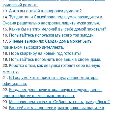
зумерский ремонт.
13.
А что вы о такой планировки думаете?
14.
Тут джиган и Самойлова под шумок разводятся и
Оксана решительно настроена лишить мужа жилья.
15.
Какие бы из этих мелочей вы себе домой захотели?
16.
Попытайтесь использовать всего три эмодзи.
17.
Учёные выяснили: бардак дома может быть
признаком высокого интеллекта.
18.
Пора квартиру на новый год готовить!
19.
Попытайтесь вспомнить все вещи в своём доме.
20.
Коротко о том, как девушки готовят себе ванную
комнату.
21.
В Госдуме хотят признать пустующие квартиры
официально.
22.
Когда нет денег купить красивую входную дверь -
просто оформите его самостоятельно.
23.
Мы начинаем заселять Сибирь как в старые добрые?
24.
Вот сейчас мы проверим, как хорошо вы шарите в