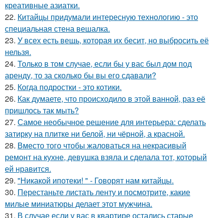
креативные азиатки.
22.
Китайцы придумали интересную технологию - это
специальная стена вешалка.
23.
У всех есть вещь, которая их бесит, но выбросить её
нельзя.
24.
Только в том случае, если бы у вас был дом под
аренду, то за сколько бы вы его сдавали?
25.
Когда подростки - это котики.
26.
Как думаете, что происходило в этой ванной, раз её
пришлось так мыть?
27.
Самое необычное решение для интерьера: сделать
затирку на плитке ни белой, ни чёрной, а красной.
28.
Вместо того чтобы жаловаться на некрасивый
ремонт на кухне, девушка взяла и сделала тот, который
ей нравится.
29.
"Никакой ипотеки! " - Говорят нам китайцы.
30.
Перестаньте листать ленту и посмотрите, какие
милые миниатюры делает этот мужчина.
31.
В случае если у вас в квартире остались старые