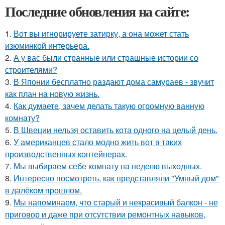
Последние обновления на сайте:
1.
Вот вы игнорируете затирку, а она может стать
изюминкой интерьера.
2.
А у вас были странные или страшные истории со
строителями?
3.
В Японии бесплатно раздают дома самураев - звучит
как план на новую жизнь.
4.
Как думаете, зачем делать такую огромную ванную
комнату?
5.
В Швеции нельзя оставить кота одного на целый день.
6.
У американцев стало модно жить вот в таких
производственных контейнерах.
7.
Мы выбираем себе комнату на неделю выходных.
8.
Интересно посмотреть, как представляли "Умный дом"
в далёком прошлом.
9.
Мы напоминаем, что старый и некрасивый балкон - не
приговор и даже при отсутствии ремонтных навыков,