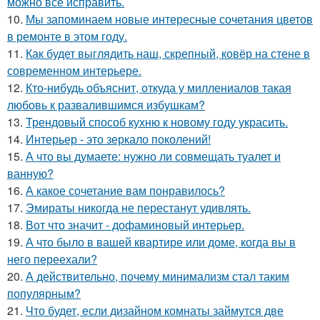
можно всё исправить.
10.
Мы запоминаем новые интересные сочетания цветов
в ремонте в этом году.
11.
Как будет выглядить наш, скрепный, ковёр на стене в
современном интерьере.
12.
Кто-нибудь объяснит, откуда у миллениалов такая
любовь к развалившимся избушкам?
13.
Трендовый способ кухню к новому году украсить.
14.
Интерьер - это зеркало поколений!
15.
А что вы думаете: нужно ли совмещать туалет и
ванную?
16.
А какое сочетание вам понравилось?
17.
Эмираты никогда не перестанут удивлять.
18.
Вот что значит - дофаминовый интерьер.
19.
А что было в вашей квартире или доме, когда вы в
него переехали?
20.
А действительно, почему минимализм стал таким
популярным?
21.
Что будет, если дизайном комнаты займутся две