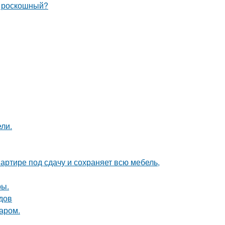
и роскошный?
ли.
артире под сдачу и сохраняет всю мебель,
ры.
одов
аром.