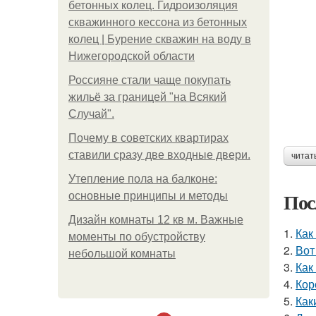
бетонных колец. Гидроизоляция
скважинного кессона из бетонных
колец | Бурение скважин на воду в
Нижегородской области
Россияне стали чаще покупать
жильё за границей "на Всякий
Случай".
Почему в советских квартирах
ставили сразу две входные двери.
читат
Утепление пола на балконе:
Пос
основные принципы и методы
Дизайн комнаты 12 кв м. Важные
1.
Как
моменты по обустройству
2.
Вот
небольшой комнаты
3.
Как
4.
Кор
5.
Как