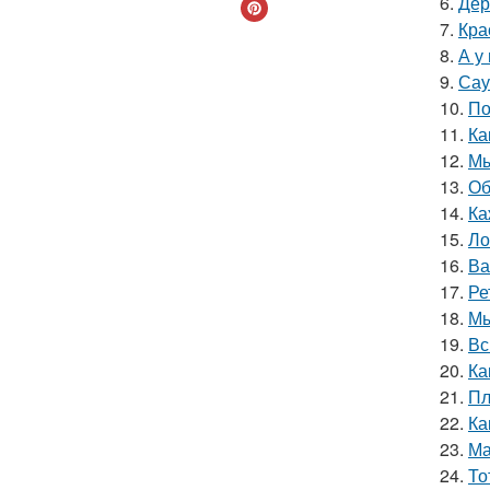
6.
Дер
7.
Кра
8.
А у
9.
Сау
10.
По
11.
Ка
12.
Мы
13.
Об
14.
Ка
15.
Ло
16.
Ва
17.
Ре
18.
Мы
19.
Вс
20.
Ка
21.
Пл
22.
Ка
23.
Ма
24.
То