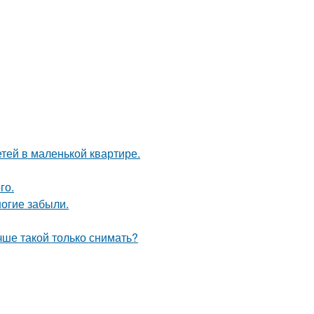
етей в маленькой квартире.
го.
огие забыли.
чше такой только снимать?