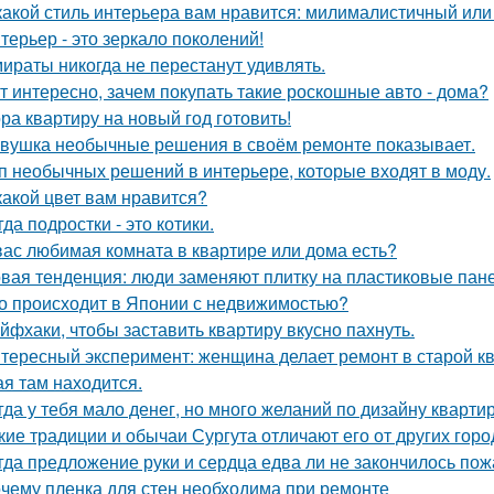
какой стиль интерьера вам нравится: милималистичный ил
терьер - это зеркало поколений!
ираты никогда не перестанут удивлять.
т интересно, зачем покупать такие роскошные авто - дома?
ра квартиру на новый год готовить!
вушка необычные решения в своём ремонте показывает.
п необычных решений в интерьере, которые входят в моду.
какой цвет вам нравится?
гда подростки - это котики.
вас любимая комната в квартире или дома есть?
вая тенденция: люди заменяют плитку на пластиковые пане
о происходит в Японии с недвижимостью?
йфхаки, чтобы заставить квартиру вкусно пахнуть.
тересный эксперимент: женщина делает ремонт в старой кв
ая там находится.
гда у тебя мало денег, но много желаний по дизайну кварти
кие традиции и обычаи Сургута отличают его от других гор
гда предложение руки и сердца едва ли не закончилось пож
чему пленка для стен необходима при ремонте