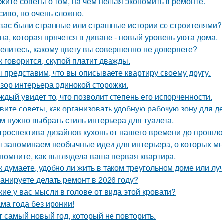
жите советы о том, на чём нельзя экономить в ремонте.
сиво, но очень сложно.
 вас были странные или страшные истории со строителями?
на, которая прячется в диване - новый уровень уюта дома.
елитесь, какому цвету вы совершенно не доверяете?
к говорится, скупой платит дважды.
 представим, что вы описываете квартиру своему другу.
зор интерьера одинокой сторожки.
ждый увидет то, что позволит степень его испорченности.
вите советы, как организовать удобную рабочую зону для д
м нужно выбрать стиль интерьера для туалета.
троспектива дизайнов кухонь от нашего времени до прошло
 запоминаем необычные идеи для интерьера, о которых мн
помните, как выглядела ваша первая квартира.
к думаете, удобно ли жить в таком треугольном доме или лу
анируете делать ремонт в 2026 году?
кие у вас мысли в голове от вида этой кровати?
ма года без иронии!
т самый новый год, который не повторить.