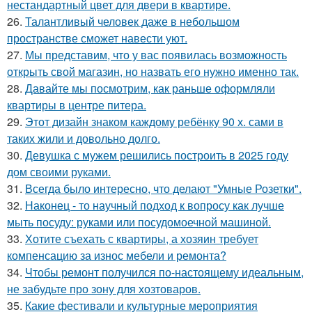
нестандартный цвет для двери в квартире.
26.
Талантливый человек даже в небольшом
пространстве сможет навести уют.
27.
Мы представим, что у вас появилась возможность
открыть свой магазин, но назвать его нужно именно так.
28.
Давайте мы посмотрим, как раньше оформляли
квартиры в центре питера.
29.
Этот дизайн знаком каждому ребёнку 90 х. сами в
таких жили и довольно долго.
30.
Девушка с мужем решились построить в 2025 году
дом своими руками.
31.
Всегда было интересно, что делают "Умные Розетки".
32.
Наконец - то научный подход к вопросу как лучше
мыть посуду: руками или посудомоечной машиной.
33.
Хотите съехать с квартиры, а хозяин требует
компенсацию за износ мебели и ремонта?
34.
Чтобы ремонт получился по-настоящему идеальным,
не забудьте про зону для хозтоваров.
35.
Какие фестивали и культурные мероприятия