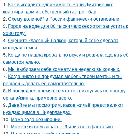
1.
Как выглядит недвижимость Вани Дмитриенко:
квартира, дом и собственный гастро - бар.
2.
Схему долиной" в России фактически остановили.
3.
Город на воде для 80 тысяч человек хотят запустить к
2030 году.
4.
Оцените классный балкон, который себе сделала
молодая семья.
5.
Когда не нашла кровать по вкусу и решила сделать её
самостоятельно.
6.
Мы выбираем себе комнату на неделю выходных.
7.
Когда никто не придумал мебель твоей мечты, и ты
решаешь делать её самостоятельно.
8.
В последнее время все что-то свихнулись по поводу
органайзинга, примерно всего.
9.
Давайте мы посмотрим, какое жильё представляют
нуждающимся в Нидерландах.
10.
Мама года без иронии!
11.
Можете использовать Т 9 или свою фантазию.
12.
Подвал мечты любого мужчины.