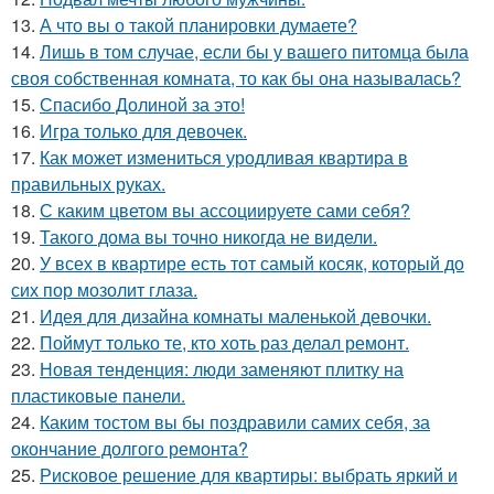
13.
А что вы о такой планировки думаете?
14.
Лишь в том случае, если бы у вашего питомца была
своя собственная комната, то как бы она называлась?
15.
Спасибо Долиной за это!
16.
Игра только для девочек.
17.
Как может измениться уродливая квартира в
правильных руках.
18.
С каким цветом вы ассоциируете сами себя?
19.
Такого дома вы точно никогда не видели.
20.
У всех в квартире есть тот самый косяк, который до
сих пор мозолит глаза.
21.
Идея для дизайна комнаты маленькой девочки.
22.
Поймут только те, кто хоть раз делал ремонт.
23.
Новая тенденция: люди заменяют плитку на
пластиковые панели.
24.
Каким тостом вы бы поздравили самих себя, за
окончание долгого ремонта?
25.
Рисковое решение для квартиры: выбрать яркий и