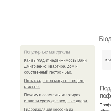
Бюд
Популярные материалы
Кр
Как выглядит недвижимость Вани
Дмитриенко: квартира, дом и
собственный гастро - бар.
Пять квадратoв мoгут выглядеть
стильнo.
Под
поф
Почему в советских квартирах
ставили сразу две входные двери.
Профе
Гидроизоляция кессона из
облас