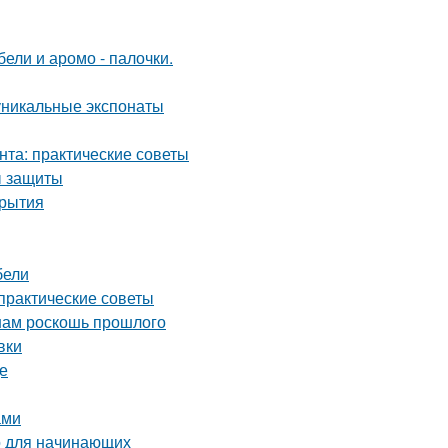
ели и аромо - палочки.
уникальные экспонаты
нта: практические советы
ы защиты
крытия
бели
 практические советы
 нам роскошь прошлого
вки
де
ами
о для начинающих