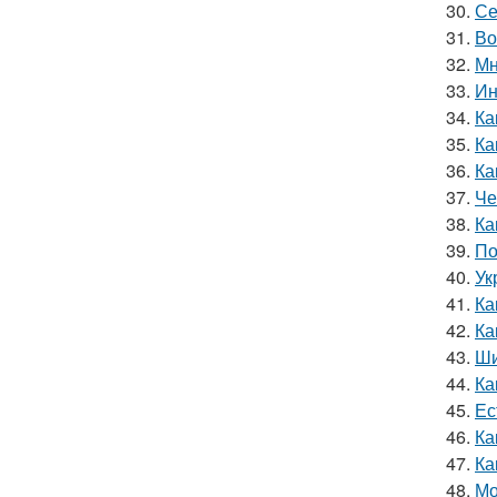
30.
Се
31.
Во
32.
Мн
33.
Ин
34.
Ка
35.
Ка
36.
Ка
37.
Че
38.
Ка
39.
По
40.
Ук
41.
Ка
42.
Ка
43.
Ши
44.
Ка
45.
Ес
46.
Ка
47.
Ка
48.
Мо