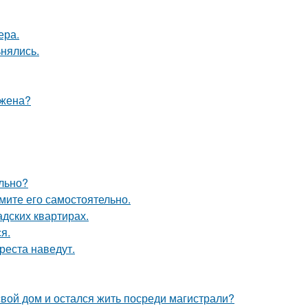
ера.
ьнялись.
 жена?
ельно?
мите его самостоятельно.
дских квартирах.
я.
реста наведут.
свой дом и остался жить посреди магистрали?