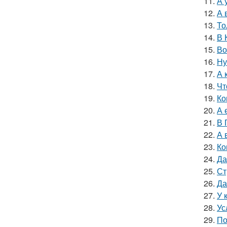
11.
А 
12.
А 
13.
То
14.
В 
15.
Во
16.
Ну
17.
А 
18.
Чт
19.
Ко
20.
А 
21.
В 
22.
А 
23.
Ко
24.
Да
25.
Ст
26.
Да
27.
У 
28.
Ус
29.
По