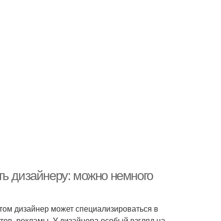
ть дизайнеру: можно немного
том дизайнер может специализироваться в
тов, рекламы. У дизайнера особый взгляд на