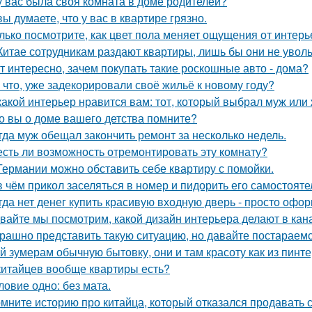
у вас была своя комната в доме родителей?
вы думаете, что у вас в квартире грязно.
лько посмотрите, как цвет пола меняет ощущения от интерь
Китае сотрудникам раздают квартиры, лишь бы они не увол
т интересно, зачем покупать такие роскошные авто - дома?
 что, уже задекорировали своё жильё к новому году?
какой интерьер нравится вам: тот, который выбрал муж или
о вы о доме вашего детства помните?
гда муж обещал закончить ремонт за несколько недель.
есть ли возможность отремонтировать эту комнату?
Германии можно обставить себе квартиру с помойки.
в чём прикол заселяться в номер и пидорить его самостоят
гда нет денег купить красивую входную дверь - просто офор
вайте мы посмотрим, какой дизайн интерьера делают в кана
рашно представить такую ситуацию, но давайте постараемс
й зумерам обычную бытовку, они и там красоту как из пинте
китайцев вообще квартиры есть?
ловие одно: без мата.
мните историю про китайца, который отказался продавать 