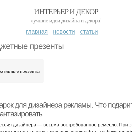
ИНТЕРЬЕР И ДЕКОР
лучшие идеи дизайна и декора!
главная
новости
статьи
жетные презенты
еативные презенты
арок для дизайнера рекламы. Что подари
антазировать
ссия дизайнера — весьма востребованное ремесло. При э
ти интерьера, одежды, игрушек, ландшафта, графики, шриф