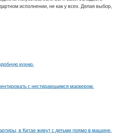
артном исполнении, не как у всех. Делая выбор,
удобную кухню.
ементировать с нестирающимся маркером.
вартиры, в Китае живут с детьми прямо в машине.