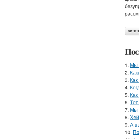
безуп
рассм
читат
Пос
1.
Мы 
2.
Как
3.
Как
4.
Ког
5.
Как
6.
Тот
7.
Мы 
8.
Хей
9.
А в
10.
По