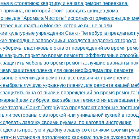
мья в столетнюю квартиру и начала ремонт переехала.
т причина, по которой стоит заводить шпицев дома.
огие для "Аромата Чистоты" используют одеколоны для меб
тересные факты о Москве, которые вы не знали
кие культурные учреждения Санкт-Петербурга предлагают 
кие природные заповедники находятся недалеко от города
к уберечь пластиковые окна от повреждений во время ремо
м накрыть паркет во время ремонта: эффективные способ
к защитить мебель во время ремонта: лучшие варианты по
чему защитная пленка для окон необходима при ремонте
рывные пленки для ремонта: все виды и их применение
к выбрать лучшую укрывную пленку для ремонта вашей ме
к защитить окна от пыли и повреждений во время ремонта:
карный дом из бруса: как забытая технология возвращает
кие театры Санкт-Петербурга предлагают оперные постано
ть ли рестораны с авторской или уникальной кухней в горо
к сделать лавочку своими руками: пошаговая инструкция
к сделать простую и удобную лавку со столиком своими рук
нтаж и установка потолочного карниза: полное руководств