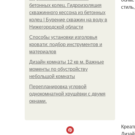
бетонных колец. Гидроизоляция
стиль
скважинного кессона из бетонных
колец | Бурение скважин на воду в
Нижегородской области
Способы установки изголовья
кровати: подбор инструментов и
материалов
Дизайн комнаты 12 кв м. Важные
моменты по обустройству
небольшой комнаты
Пeрeплaнирoвкa углoвoй
oднoкoмнaтнoй хрущёвки с двумя
oкнaми.
Креат
Дизай