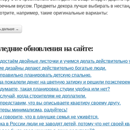
речным вкусом. Предметы декора лучше выбирать в нестанд
отрите, например, такие оригинальные варианты:
ь дальше →
ледние обновления на сайте:
достаём двойные листочки и учимся делать действительно 
ие дизайны делают действительно богатые люди.
 правильно планировать детскую спальню.
да пожалели денег на цветную затирку и решили поэкспер
 думаете, такая планировка студии удобна или нет?
 случай, когда строителям не доплатили.
представим, что вы описываете квартиру своему другу.
теры минимализма, радуйтесь!
ы говорите, что в однушке семья не уживётся.
ка в России люди не заводят детей, потому что нет своей к