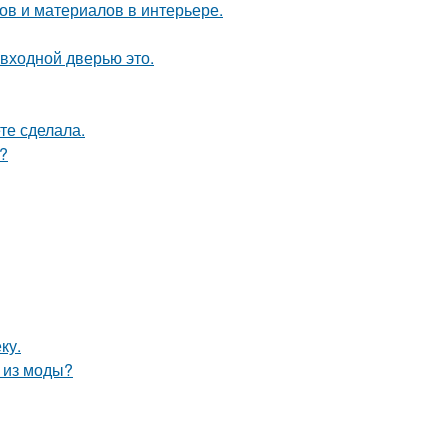
в и материалов в интерьере.
 входной дверью это.
те сделала.
?
ку.
л из моды?