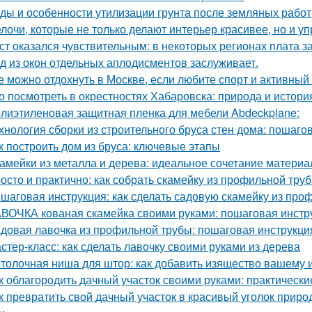
ды и особенности утилизации грунта после земляных работ
лочи, которые не только делают интерьер красивее, но и у
ст оказался чувствительным: в некоторых регионах плата з
д из окон отдельных аплодисментов заслуживает.
е можно отдохнуть в Москве, если любите спорт и активный
о посмотреть в окрестностях Хабаровска: природа и истори
лиэтиленовая защитная пленка для мебели Abdeckplane:
хнология сборки из строительного бруса стен дома: пошаго
к построить дом из бруса: ключевые этапы
амейки из металла и дерева: идеальное сочетание материа
осто и практично: как собрать скамейку из профильной тру
шаговая инструкция: как сделать садовую скамейку из про
ВОЧКА кованая скамейка своими руками: пошаговая инстр
довая лавочка из профильной трубы: пошаговая инструкц
стер-класс: как сделать лавочку своими руками из дерева
толочная ниша для штор: как добавить изящество вашему 
к облагородить дачный участок своими руками: практически
к превратить свой дачный участок в красивый уголок прир