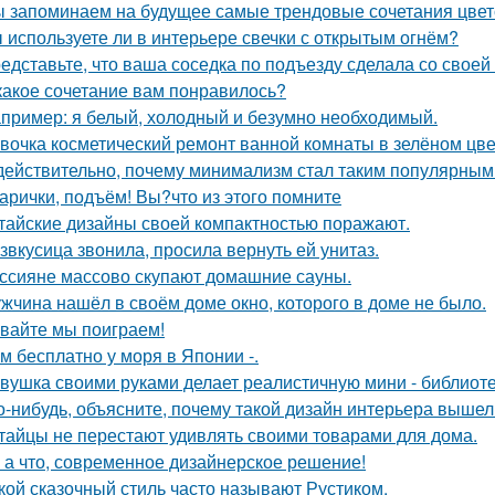
 запоминаем на будущее самые трендовые сочетания цвето
 используете ли в интерьере свечки с открытым огнём?
едставьте, что ваша соседка по подъезду сделала со своей
какое сочетание вам понравилось?
пример: я белый, холодный и безумно необходимый.
вочка косметический ремонт ванной комнаты в зелёном цве
действительно, почему минимализм стал таким популярным
арички, подъём! Вы?что из этого помните
тайские дизайны своей компактностью поражают.
звкусица звонила, просила вернуть ей унитаз.
ссияне массово скупают домашние сауны.
жчина нашёл в своём доме окно, которого в доме не было.
вайте мы поиграем!
м бесплатно у моря в Японии -.
вушка своими руками делает реалистичную мини - библиоте
о-нибудь, объясните, почему такой дизайн интерьера выше
тайцы не перестают удивлять своими товарами для дома.
 а что, современное дизайнерское решение!
кой сказочный стиль часто называют Рустиком.