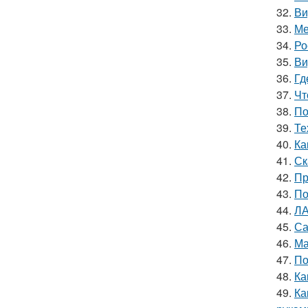
32.
Ви
33.
Ме
34.
Ро
35.
Ви
36.
Гд
37.
Чт
38.
По
39.
Те
40.
Ка
41.
Ск
42.
Пр
43.
По
44.
ЛА
45.
Са
46.
Ма
47.
По
48.
Ка
49.
Ка