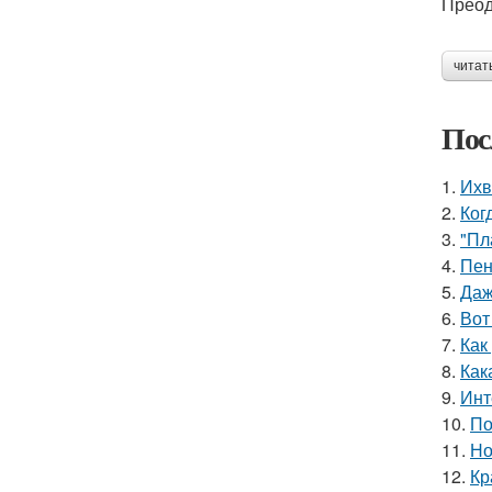
Преод
читат
Пос
1.
Ихв
2.
Ког
3.
"Пл
4.
Пен
5.
Даж
6.
Вот
7.
Как
8.
Как
9.
Инт
10.
По
11.
Но
12.
Кр