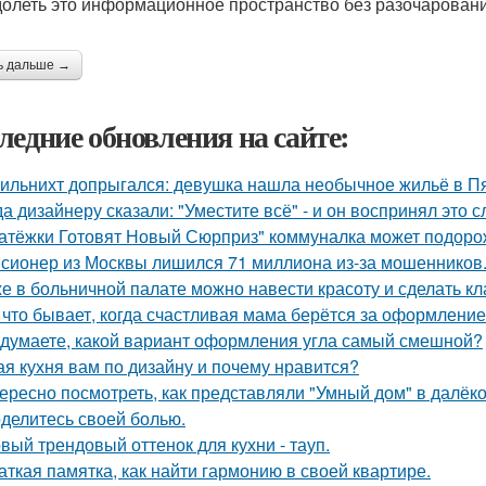
олеть это информационное пространство без разочаровани
ь дальше →
ледние обновления на сайте:
ильнихт допрыгался: девушка нашла необычное жильё в Пя
да дизайнеру сказали: "Уместите всё" - и он воспринял это 
атёжки Готовят Новый Сюрприз" коммуналка может подоро
сионер из Москвы лишился 71 миллиона из-за мошенников
е в больничной палате можно навести красоту и сделать к
 что бывает, когда счастливая мама берётся за оформлени
 думаете, какой вариант оформления угла самый смешной?
ая кухня вам по дизайну и почему нравится?
ересно посмотреть, как представляли "Умный дом" в далёк
делитесь своей болью.
вый трендовый оттенок для кухни - тауп.
аткая памятка, как найти гармонию в своей квартире.