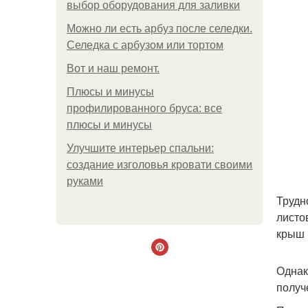
выбор оборудования для заливки
Можно ли есть арбуз после селедки.
Селедка с арбузом или тортом
Boт и наш ремoнт.
Плюсы и минусы
профилированного бруса: все
плюсы и минусы
Улучшите интерьер спальни:
создание изголовья кровати своими
руками
Трудн
листо
крыш 
Однак
получ