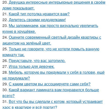
20.
Девушка интересные интерьерные решения в своём
доме показывает.
21.
Какой тип потолка нравится вам?
22.
Делитесь своими недоделками!
23.
Мы запоминаем, как просто визуально увеличить
кухню в хрущёвке.
24.
Оцените современный светлый дизайн квартиры с
акцентом на зелёный цвет.
25.
Только не говорите, что не хотели помыть ванную
комнату так.
26.
Представьте, что вас затопило.
27.
Игра только для девочек.
28.
Мебель, которую вы придумали у себя в голове, ещё
не придумали?
29.
С каким цветом вы ассоциируете сами себя?
30.
Какой вариант ламината вам понравился больше
всего?
31.
Вот что бы вы сделали с котом, который устраивает
хаос в квартире и всё портит?