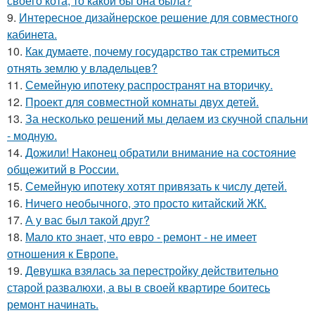
своего кота, то какой бы она была?
9.
Интересное дизайнерское решение для совместного
кабинета.
10.
Как думаете, почему государство так стремиться
отнять землю у владельцев?
11.
Семейную ипотеку распространят на вторичку.
12.
Проект для совместной комнаты двух детей.
13.
За несколько решений мы делаем из скучной спальни
- модную.
14.
Дожили! Наконец обратили внимание на состояние
общежитий в России.
15.
Семейную ипотеку хотят привязать к числу детей.
16.
Ничего необычного, это просто китайский ЖК.
17.
А у вас был такой друг?
18.
Мало кто знает, что евро - ремонт - не имеет
отношения к Европе.
19.
Девушка взялась за перестройку действительно
старой развалюхи, а вы в своей квартире боитесь
ремонт начинать.